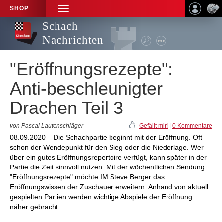
SHOP
TOGGLE
NAVIGATION
Schach
Nachrichten
"Eröffnungsrezepte":
Anti-beschleunigter
Drachen Teil 3
von Pascal Lautenschläger
Gefällt mir!
|
0 Kommentare
08.09.2020 – Die Schachpartie beginnt mit der Eröffnung. Oft
schon der Wendepunkt für den Sieg oder die Niederlage. Wer
über ein gutes Eröffnungsrepertoire verfügt, kann später in der
Partie die Zeit sinnvoll nutzen. Mit der wöchentlichen Sendung
"Eröffnungsrezepte" möchte IM Steve Berger das
Eröffnungswissen der Zuschauer erweitern. Anhand von aktuell
gespielten Partien werden wichtige Abspiele der Eröffnung
näher gebracht.