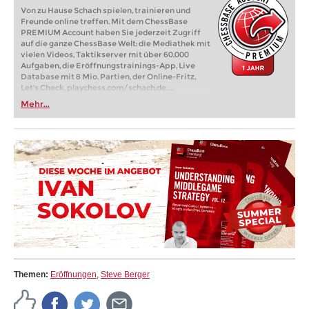
Von zu Hause Schach spielen, trainieren und
Freunde online treffen. Mit dem ChessBase
PREMIUM Account haben Sie jederzeit Zugriff
auf die ganze ChessBase Welt: die Mediathek mit
vielen Videos, Taktikserver mit über 60.000
Aufgaben, die Eröffnungstrainings-App, Live
Database mit 8 Mio. Partien, der Online-Fritz,
Let's Check, playchess.com/schach.de, ...
Mehr...
Themen:
Eröffnungen
,
Steve Berger