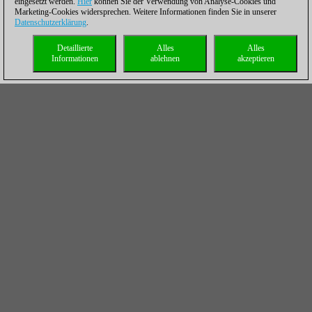
eingesetzt werden.
Hier
können Sie der Verwendung von Analyse-Cookies und
Marketing-Cookies widersprechen. Weitere Informationen finden Sie in unserer
Datenschutzerklärung
.
Detaillierte
Alles
Alles
Informationen
ablehnen
akzeptieren