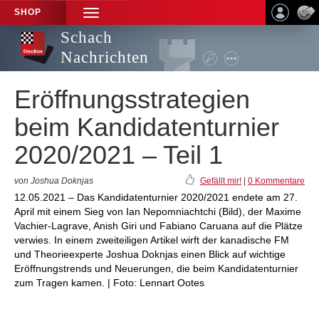
SHOP
TOGGLE
NAVIGATION
Schach
Nachrichten
Eröffnungsstrategien
beim Kandidatenturnier
2020/2021 – Teil 1
von Joshua Doknjas
Gefällt mir!
|
0 Kommentare
12.05.2021 – Das Kandidatenturnier 2020/2021 endete am 27.
April mit einem Sieg von Ian Nepomniachtchi (Bild), der Maxime
Vachier-Lagrave, Anish Giri und Fabiano Caruana auf die Plätze
verwies. In einem zweiteiligen Artikel wirft der kanadische FM
und Theorieexperte Joshua Doknjas einen Blick auf wichtige
Eröffnungstrends und Neuerungen, die beim Kandidatenturnier
zum Tragen kamen. | Foto: Lennart Ootes