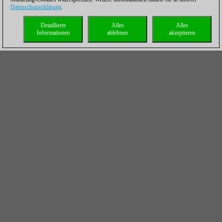
Datenschutzerklärung
.
Detaillierte
Alles
Alles
Informationen
ablehnen
akzeptieren
Der 37-jährige Großmeister aus Russland steht damit vor dem
größten Erfolg seiner Karriere. In der letzten Runde, die nach
einem Ruhetag am Sonntag stattfindet, trifft Najer mit Schwarz
auf Denis Khismatullin, der an Tisch 3 mit Weiß gegen Pavel
Eljanov gewann. Diese Partie verlief auf des Messers Schneide.
Nach einer ausgeglichenen Eröffnungsphase spitzte sich die
Stellung in Zeitnot zu. Erst ließ Eljanov eine Gewinnwendung zu,