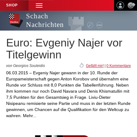
SHOP
TOGGLE
NAVIGATION
Schach
Nachrichten
Euro: Evgeniy Najer vor
Titelgewinn
von Georgios Souleidis
Gefällt mir!
|
0 Kommentare
06.03.2015 – Evgeniy Najer gewann in der 10. Runde der
Europameisterschaft gegen Anton Korobov und übernahm eine
Runde vor Schluss mit 8,0 Punkten die Tabellenführung. Neben
ihm kommen nur noch David Navara und Denis Khismatullin mit
7,5 Punkten für den Gesamtsieg in Frage. Liviu-Dieter
Nisipeanu remisierte seine Partie und muss in der letzten Runde
gewinnen, um Chancen auf die Qualifikation für den Weltcup zu
wahren. Mehr...