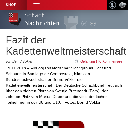
SHOP
TOGGLE
NAVIGATION
Schach
Nachrichten
Fazit der
Kadettenweltmeisterschaft
von Bernd Vökler
Gefällt mir!
|
0 Kommentare
19.11.2018 – Aus organisatorischer Sicht gab es Licht und
Schatten in Santiago de Compostela, bilanziert
Bundesnachwuchstrainer Bernd Vökler die
Kadettenweltmeisterschaft. Der Deutsche Schachbund freut sich
über den siebten Platz von Svenja Butenandt (Foto), den
zehnten Platz von Marius Deuer und die viele deutschen
Teilnehmer in der U8 und U10. | Fotos: Bernd Vökler