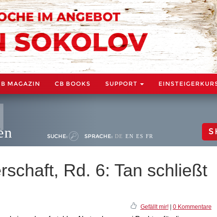
CB MAGAZIN
CB BOOKS
SUPPORT
EINSTEIGERKUR
en
S
SUCHE:
SPRACHE:
DE
EN
ES
FR
schaft, Rd. 6: Tan schließt
Gefällt mir!
|
0 Kommentare