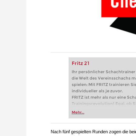
Fritz 21
Ihr persönlicher Schachtrainer -
die Welt des Vereinsschachs m
spielen: Mit FRITZ trainieren Sie
individueller als je zuvor.
FRITZ ist mehr als nur eine Sch
Trainingsrevolution! Egal, ob Si
Vereinsschachs machen oder ber
Mehr...
FRITZ trainieren Sie effizienter,
zuvor.
Nach fünf gespielten Runden zogen die bei