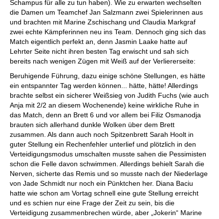
Schampus für alle zu tun haben). Wie zu erwarten wechselten
die Damen um Teamchef Jan Salzmann zwei Spielerinnen aus
und brachten mit Marine Zschischang und Claudia Markgraf
zwei echte Kämpferinnen neu ins Team. Dennoch ging sich das
Match eigentlich perfekt an, denn Jasmin Laake hatte auf
Lehrter Seite nicht ihren besten Tag erwischt und sah sich
bereits nach wenigen Zügen mit Weiß auf der Verliererseite:
Beruhigende Führung, dazu einige schöne Stellungen, es hätte
ein entspannter Tag werden können... hätte, hätte! Allerdings
brachte selbst ein sicherer Weißsieg von Judith Fuchs (wie auch
Anja mit 2/2 an diesem Wochenende) keine wirkliche Ruhe in
das Match, denn an Brett 6 und vor allem bei Filiz Osmanodja
brauten sich allerhand dunkle Wolken über dem Brett
zusammen. Als dann auch noch Spitzenbrett Sarah Hoolt in
guter Stellung ein Rechenfehler unterlief und plötzlich in den
Verteidigungsmodus umschalten musste sahen die Pessimisten
schon die Felle davon schwimmen. Allerdings behielt Sarah die
Nerven, sicherte das Remis und so musste nach der Niederlage
von Jade Schmidt nur noch ein Pünktchen her. Diana Baciu
hatte wie schon am Vortag schnell eine gute Stellung erreicht
und es schien nur eine Frage der Zeit zu sein, bis die
Verteidigung zusammenbrechen würde, aber „Jokerin“ Marine