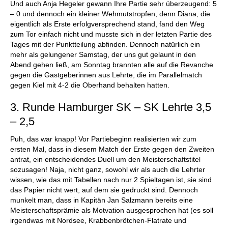
Und auch Anja Hegeler gewann Ihre Partie sehr überzeugend: 5
– 0 und dennoch ein kleiner Wehmutstropfen, denn Diana, die
eigentlich als Erste erfolgversprechend stand, fand den Weg
zum Tor einfach nicht und musste sich in der letzten Partie des
Tages mit der Punktteilung abfinden. Dennoch natürlich ein
mehr als gelungener Samstag, der uns gut gelaunt in den
Abend gehen ließ, am Sonntag brannten alle auf die Revanche
gegen die Gastgeberinnen aus Lehrte, die im Parallelmatch
gegen Kiel mit 4-2 die Oberhand behalten hatten.
3. Runde Hamburger SK – SK Lehrte 3,5
– 2,5
Puh, das war knapp! Vor Partiebeginn realisierten wir zum
ersten Mal, dass in diesem Match der Erste gegen den Zweiten
antrat, ein entscheidendes Duell um den Meisterschaftstitel
sozusagen! Naja, nicht ganz, sowohl wir als auch die Lehrter
wissen, wie das mit Tabellen nach nur 2 Spieltagen ist, sie sind
das Papier nicht wert, auf dem sie gedruckt sind. Dennoch
munkelt man, dass in Kapitän Jan Salzmann bereits eine
Meisterschaftsprämie als Motvation ausgesprochen hat (es soll
irgendwas mit Nordsee, Krabbenbrötchen-Flatrate und