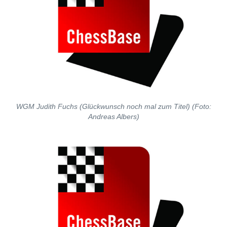
WGM Judith Fuchs (Glückwunsch noch mal zum Titel) (Foto:
Andreas Albers)