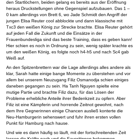
den Startlöchern, beiden gelang es bereits aus der Eröffnung
heraus Druckstellungen ohne Gegenspiel aufzubauen. Das 1 –
0 kam allerdings von Brett 6, wo Jade Schmidt den Angriff der
jungen Elisa Reuter cool abblockte und dann klassische mit
Txc3 den weißen König zur Strecke brachte. Elisa Reuter gehört
auf jeden Fall die Zukunft und die Einsätze in der
Frauenbundesliga sind das beste Training, dass es geben kann!
Hier schien es noch in Ordnung zu sein, wenig später krachte es
um den weißen König, es folgte noch h4-h5 und nach Sc4 gab
Weiß auf.
An den Spitzenbrettern war die Lage allerdings alles andere als
klar, Sarah hatte einige bange Momente zu überstehen und vor
allem bei unserem Neuzugang Filiz Osmanodja schien einiges
daneben gegangen zu sein. Ha Tanh Nguyen spielte eine
mutige Partie und brachte Filiz dazu, für das Lösen der
Probleme erhebliche Anteile ihrer Bedenkzeit zu opfern. Aber
Filiz ist eine Kämpferin und horrende Zeitnot gewohnt, nach
dem Ihre Gegnerinnen einige Chancen ausließ konterte die
Neu-Hamburgerin sehenswert und fuhr ihren ersten vollen
Punkt für Hamburg nach hause.
Und wie es dann häufig so läuft, mit der fortschreitenden Zeit
lassen die Kräfte nach und die Favoritinnen bekommen