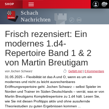
SHOP
TOGGLE
NAVIGATION
Schach
Nachrichten
Frisch rezensiert: Ein
modernes 1.d4-
Repertoire Band 1 & 2
von Martin Breutigam
von Jochen Schwarz
Gefällt mir!
|
0 Kommentare
31.05.2025 – Flexibilität ist das A und O, wenn es um ein
modernes und nicht zu leicht ausrechenbares
Eröffnungsrepertoire geht. Jochen Schwarz – selbst Spieler im
Norden und Trainer im Süden Deutschlands – verrät, was er von
Martin Breutigams Komplettrepertoire zu 1.d4 hält. Lesen Sie,
wie Sie mit diesen Profitipps aktiv und ohne ausufernde
Theoriestudien zu guten Ergebnissen kommen ...