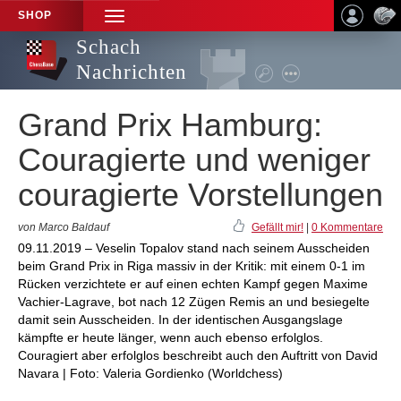
SHOP
TOGGLE
NAVIGATION
Schach
Nachrichten
Grand Prix Hamburg:
Couragierte und weniger
couragierte Vorstellungen
von Marco Baldauf
Gefällt mir!
|
0 Kommentare
09.11.2019 – Veselin Topalov stand nach seinem Ausscheiden
beim Grand Prix in Riga massiv in der Kritik: mit einem 0-1 im
Rücken verzichtete er auf einen echten Kampf gegen Maxime
Vachier-Lagrave, bot nach 12 Zügen Remis an und besiegelte
damit sein Ausscheiden. In der identischen Ausgangslage
kämpfte er heute länger, wenn auch ebenso erfolglos.
Couragiert aber erfolglos beschreibt auch den Auftritt von David
Navara | Foto: Valeria Gordienko (Worldchess)