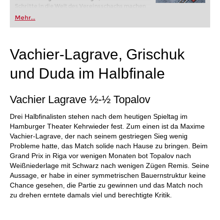
Schritte in die Welt des Vereinsschachs machen
oder bereits auf Turnierniveau spielen: Mit
Mehr...
FRITZ trainieren Sie effizienter, intelligenter und
individueller als je zuvor.
Vachier-Lagrave, Grischuk
und Duda im Halbfinale
Vachier Lagrave ½-½ Topalov
Drei Halbfinalisten stehen nach dem heutigen Spieltag im
Hamburger Theater Kehrwieder fest. Zum einen ist da Maxime
Vachier-Lagrave, der nach seinem gestriegen Sieg wenig
Probleme hatte, das Match solide nach Hause zu bringen. Beim
Grand Prix in Riga vor wenigen Monaten bot Topalov nach
Weißniederlage mit Schwarz nach wenigen Zügen Remis. Seine
Aussage, er habe in einer symmetrischen Bauernstruktur keine
Chance gesehen, die Partie zu gewinnen und das Match noch
zu drehen erntete damals viel und berechtigte Kritik.