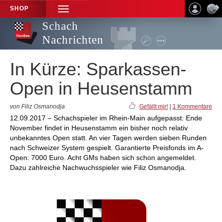
SHOP
TOGGLE
NAVIGATION
Schach
Nachrichten
In Kürze: Sparkassen-
Open in Heusenstamm
von Filiz Osmanodja
Gefällt mir!
|
1 Kommentare
12.09.2017 – Schachspieler im Rhein-Main aufgepasst: Ende
November findet in Heusenstamm ein bisher noch relativ
unbekanntes Open statt. An vier Tagen werden sieben Runden
nach Schweizer System gespielt. Garantierte Preisfonds im A-
Open: 7000 Euro. Acht GMs haben sich schon angemeldet.
Dazu zahlreiche Nachwuchsspieler wie Filiz Osmanodja.