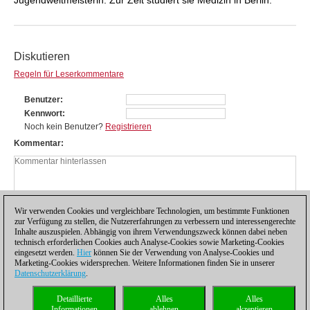
Diskutieren
Regeln für Leserkommentare
Benutzer
Kennwort
Noch kein Benutzer?
Registrieren
Kommentar
Wir verwenden Cookies und vergleichbare Technologien, um bestimmte Funktionen
zur Verfügung zu stellen, die Nutzererfahrungen zu verbessern und interessengerechte
Inhalte auszuspielen. Abhängig von ihrem Verwendungszweck können dabei neben
technisch erforderlichen Cookies auch Analyse-Cookies sowie Marketing-Cookies
eingesetzt werden.
Hier
können Sie der Verwendung von Analyse-Cookies und
Marketing-Cookies widersprechen. Weitere Informationen finden Sie in unserer
Datenschutzerklärung
.
Datenschutzhinweis
|
Impressum
|
Kontakt
|
Cookies Management
|
Lizenzen
|
Detaillierte
Alles
Alles
Compliance Hotline
|
Home
Informationen
ablehnen
akzeptieren