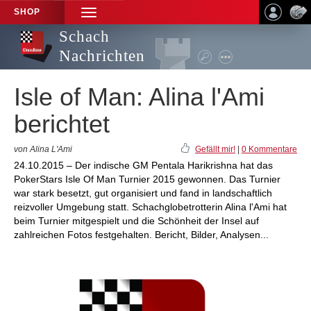
SHOP
TOGGLE
NAVIGATION
Schach
Nachrichten
Isle of Man: Alina l'Ami
berichtet
von Alina L'Ami
Gefällt mir!
|
0 Kommentare
24.10.2015 – Der indische GM Pentala Harikrishna hat das
PokerStars Isle Of Man Turnier 2015 gewonnen. Das Turnier
war stark besetzt, gut organisiert und fand in landschaftlich
reizvoller Umgebung statt. Schachglobetrotterin Alina l'Ami hat
beim Turnier mitgespielt und die Schönheit der Insel auf
zahlreichen Fotos festgehalten. Bericht, Bilder, Analysen...