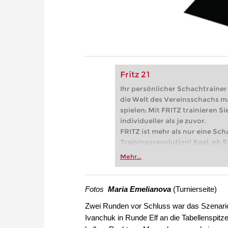
Fritz 21
Ihr persönlicher Schachtrainer -
die Welt des Vereinsschachs m
spielen: Mit FRITZ trainieren Sie
individueller als je zuvor.
FRITZ ist mehr als nur eine Sch
Trainingsrevolution! Egal, ob Si
Vereinsschachs machen oder ber
Mehr...
FRITZ trainieren Sie effizienter,
zuvor.
Fotos
Maria Emelianova
(Turnierseite)
Zwei Runden vor Schluss war das Szenario
Ivanchuk in Runde Elf an die Tabellenspit