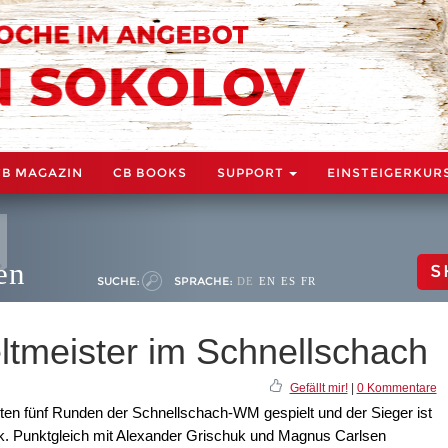
CB MAGAZIN
CB BOOKS
SUPPORT
EINSTEIGERKUR
en
S
SUCHE:
SPRACHE:
DE
EN
ES
FR
ltmeister im Schnellschach
Gefällt mir!
|
0 Kommentare
zten fünf Runden der Schnellschach-WM gespielt und der Sieger ist
k. Punktgleich mit Alexander Grischuk und Magnus Carlsen