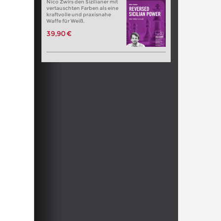
Nico Zwirs den Sizilianer mit
vertauschten Farben als eine
kraftvolle und praxisnahe
Waffe für Weiß.
39,90 €