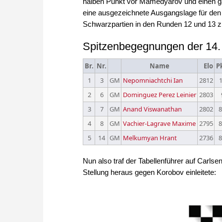
halben Punkt vor Mamedyarov und einen ga
eine ausgezeichnete Ausgangslage für den
Schwarzpartien in den Runden 12 und 13 z
Spitzenbegegnungen der 14.
Br.
Nr.
Name
Elo
P
1
3
GM
Nepomniachtchi Ian
2812
2
6
GM
Dominguez Perez Leinier
2803
3
7
GM
Anand Viswanathan
2802
4
8
GM
Vachier-Lagrave Maxime
2795
5
14
GM
Melkumyan Hrant
2736
Nun also traf der Tabellenführer auf Carlse
Stellung heraus gegen Korobov einleitete: