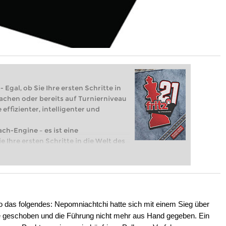
 Egal, ob Sie Ihre ersten Schritte in
achen oder bereits auf Turnierniveau
 effizienter, intelligenter und
ach-Engine – es ist eine
e Ihre ersten Schritte in die Welt des
eits auf Turnierniveau spielen: Mit
 intelligenter und individueller als je
 das folgendes: Nepomniachtchi hatte sich mit einem Sieg über
ze geschoben und die Führung nicht mehr aus Hand gegeben. Ein