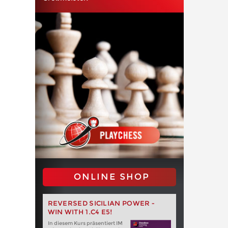
ONLINE SHOP
REVERSED SICILIAN POWER -
WIN WITH 1.C4 E5!
In diesem Kurs präsentiert IM