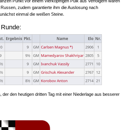
nzen Punkt vor einem vierköpfrigen Pulk aus Verfolgern waren
 Russen, zudem garantierte ihm die Auslosung nach
unächst einmal die weißen Steine.
 Runde:
kt.
Ergebnis
Pkt.
Name
Elo
Nr.
10
9
GM
Carlsen Magnus *)
2906
1
9
9½
GM
Mamedyarov Shakhriyar
2805
5
8½
9
GM
Ivanchuk Vassily
2771
10
8½
9
GM
Grischuk Alexander
2767
12
8½
8½
GM
Korobov Anton
2714
21
n, der den heutigen dritten Tag mit einer Niederlage aus besserer