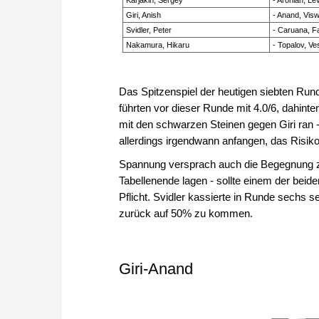
Karjakin, Sergey
- Aronian, Le
Giri, Anish
- Anand, Vis
Svidler, Peter
- Caruana, F
Nakamura, Hikaru
- Topalov, Ve
Das Spitzenspiel der heutigen siebten Rund
führten vor dieser Runde mit 4.0/6, dahint
mit den schwarzen Steinen gegen Giri ran -
allerdings irgendwann anfangen, das Risik
Spannung versprach auch die Begegnung z
Tabellenende lagen - sollte einem der beid
Pflicht. Svidler kassierte in Runde sechs 
zurück auf 50% zu kommen.
Giri-Anand