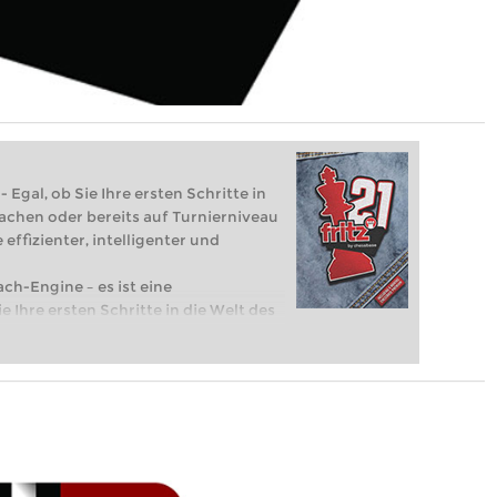
 Egal, ob Sie Ihre ersten Schritte in
achen oder bereits auf Turnierniveau
 effizienter, intelligenter und
ach-Engine – es ist eine
e Ihre ersten Schritte in die Welt des
eits auf Turnierniveau spielen: Mit
 intelligenter und individueller als je