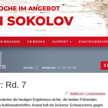
CB MAGAZIN
CB BOOKS
SUPPORT
EINSTEIGERKUR
en
S
SUCHE:
SPRACHE:
DE
EN
ES
FR
: Rd. 7
Gefällt mir!
|
1 Kommentare
änderten die heutigen Ergebnisse nichts, die beiden Führenden
n Aufeinandertreffen. Anand holt ein lockeres Schwarzremis gegen