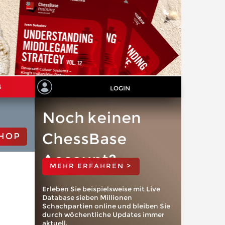
S
LOGIN
Noch keinen
ChessBase
HOP
Account?
MEHR ERFAHREN >
Erleben Sie beispielsweise mit Live
Database sieben Millionen
Schachpartien online und bleiben Sie
durch wöchentliche Updates immer
aktuell.