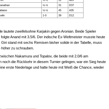
von
½-½
31
A05
wanathan
½-½
31
D37
abiano
½-½
45
A35
selin
1-0
39
D12
e lautete zweifelsohne Karjakin gegen Aronian. Beide Spieler
er folgte Anand mit 3.5/6. Der indische Ex-Weltmeister musste heute
 Giri stand mit sechs Remisen bisher solide in der Tabelle, muss
o höher zu schrauben.
wischen Nakamura und Topalov, die beide mit 2.0/6 am
en noch die Rückkehr in diesem Turnier gelingen, war ein Sieg heute
seine erste Niederlage und hatte heute mit Weiß die Chance, wieder