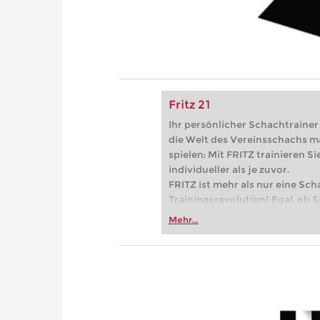
Fritz 21
Ihr persönlicher Schachtrainer -
die Welt des Vereinsschachs m
spielen: Mit FRITZ trainieren Sie
individueller als je zuvor.
FRITZ ist mehr als nur eine Sch
Trainingsrevolution! Egal, ob Si
Vereinsschachs machen oder ber
Mehr...
FRITZ trainieren Sie effizienter,
zuvor.