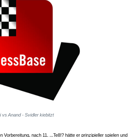
i vs Anand - Svidler kiebitzt
 Vorbereitung, nach 11. ...Te8!? hätte er prinzipieller spielen und