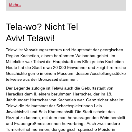
oder bereits auf Turnierniveau spielen: Mit
Mehr...
FRITZ trainieren Sie effizienter, intelligenter und
individueller als je zuvor.
Tela-wo? Nicht Tel
Aviv! Telawi!
Telawi ist Verwaltungszentrum und Hauptstadt der georgischen
Region Kachetien, einem berühmten Weinanbaugebiet. Im
Mittelalter war Telawi die Hauptstadt des Königreichs Kachetien.
Heute hat die Stadt etwa 20.000 Einwohner und zeigt ihre reiche
Geschichte gerne in einem Museum, dessen Ausstellungsstücke
teilweise aus der Bronzezeit stammen.
Der Legende zufolge ist Telawi auch die Geburtsstadt von
Heraclius dem II, einem berühmten Herrscher, der im 18.
Jahrhundert Herrscher von Kachetien war. Ganz sicher aber ist
Telawi die Heimatstadt der Schachspielerinnen Lela
Javakhishvili und Bela Khotenashvili. Die Stadt scheint das
Rezept zu kennen, mit dem man herausragenden Wein herstellt
und Frauengroßmeisterinnen hervorbringt. Auch zwei andere
Turnierteilnehmerinnen, die georgisch-spanische Meisterin