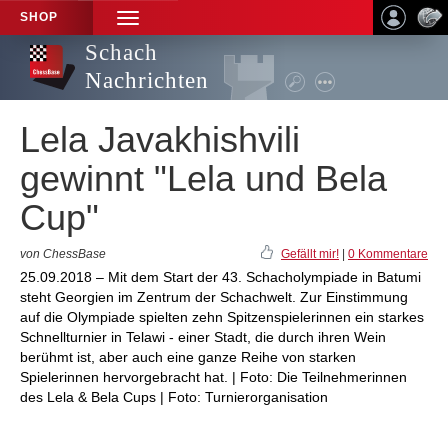
SHOP
TOGGLE
NAVIGATION
Schach
Nachrichten
Lela Javakhishvili
gewinnt "Lela und Bela
Cup"
von ChessBase
Gefällt mir!
|
0 Kommentare
25.09.2018 – Mit dem Start der 43. Schacholympiade in Batumi
steht Georgien im Zentrum der Schachwelt. Zur Einstimmung
auf die Olympiade spielten zehn Spitzenspielerinnen ein starkes
Schnellturnier in Telawi - einer Stadt, die durch ihren Wein
berühmt ist, aber auch eine ganze Reihe von starken
Spielerinnen hervorgebracht hat. | Foto: Die Teilnehmerinnen
des Lela & Bela Cups | Foto: Turnierorganisation