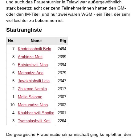
und auch das Frauenturnier in Telawi war außergewöhnlich
stark besetzt: acht der zehn Teilnehmerinnen hatten den GM-
oder den IM-Titel, und nur zwei waren WGM - ein Titel, der sehr
viel leichter zu bekommen ist.
Startrangliste
No.
Name
Rtg
7
Khotenashvili Bela
2494
8
Arabidze Meri
2399
9
Batsiashvili Nino
2394
6
Matnadze Ana
2379
5
Javakhishvili Lela
2347
2
Zhukova Natalia
2317
1
Melia Salome
2307
10
Maisuradze Nino
2302
4
Khukhashvili Sopiko
2301
3
Tsatsalashvili Keti
2264
Die georgische Frauennationalmannschaft ging komplett an den