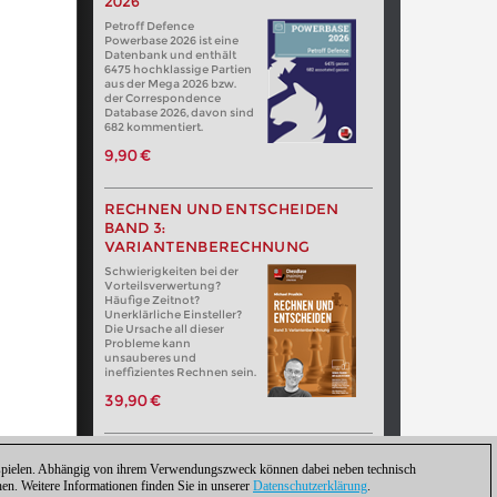
2026
Petroff Defence
Powerbase 2026 ist eine
Datenbank und enthält
6475 hochklassige Partien
aus der Mega 2026 bzw.
der Correspondence
Database 2026, davon sind
682 kommentiert.
9,90 €
RECHNEN UND ENTSCHEIDEN
BAND 3:
VARIANTENBERECHNUNG
Schwierigkeiten bei der
Vorteilsverwertung?
Häufige Zeitnot?
Unerklärliche Einsteller?
Die Ursache all dieser
Probleme kann
unsauberes und
ineffizientes Rechnen sein.
39,90 €
zuspielen. Abhängig von ihrem Verwendungszweck können dabei neben technisch
. Weitere Informationen finden Sie in unserer
Datenschutzerklärung
.