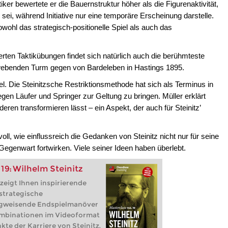
ker bewertete er die Bauernstruktur höher als die Figurenaktivität,
sei, während Initiative nur eine temporäre Erscheinung darstelle.
owohl das strategisch-positionelle Spiel als auch das
erten Taktikübungen findet sich natürlich auch die berühmteste
hwebenden Turm gegen von Bardeleben in Hastings 1895.
iel. Die Steinitzsche Restriktionsmethode hat sich als Terminus in
gegen Läufer und Springer zur Geltung zu bringen. Müller erklärt
nderen transformieren lässt – ein Aspekt, der auch für Steinitz’
l, wie einflussreich die Gedanken von Steinitz nicht nur für seine
Gegenwart fortwirken. Viele seiner Ideen haben überlebt.
19: Wilhelm Steinitz
zeigt Ihnen inspirierende
strategische
egweisende Endspielmanöver
mbinationen im Videoformat
kte der Karriere von Steinitz.