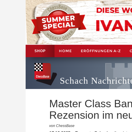
HOME
ERÖFFNUNGEN A-Z
SHOP
Schach Nachricht
Master Class Band
Rezension im n
von ChessBase