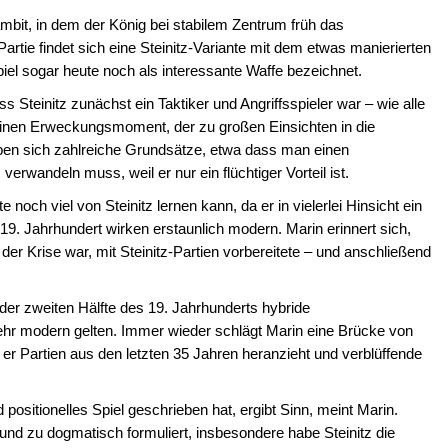
ambit, in dem der König bei stabilem Zentrum früh das
Partie findet sich eine Steinitz-Variante mit dem etwas manierierten
l sogar heute noch als interessante Waffe bezeichnet.
 Steinitz zunächst ein Taktiker und Angriffsspieler war – wie alle
 einen Erweckungsmoment, der zu großen Einsichten in die
gaben sich zahlreiche Grundsätze, etwa dass man einen
rwandeln muss, weil er nur ein flüchtiger Vorteil ist.
noch viel von Steinitz lernen kann, da er in vielerlei Hinsicht ein
 19. Jahrhundert wirken erstaunlich modern. Marin erinnert sich,
n der Krise war, mit Steinitz-Partien vorbereitete – und anschließend
 der zweiten Hälfte des 19. Jahrhunderts hybride
sehr modern gelten. Immer wieder schlägt Marin eine Brücke von
er Partien aus den letzten 35 Jahren heranzieht und verblüffende
 positionelles Spiel geschrieben hat, ergibt Sinn, meint Marin.
und zu dogmatisch formuliert, insbesondere habe Steinitz die