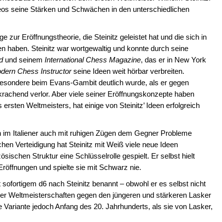
eos seine Stärken und Schwächen in den unterschiedlichen
 zur Eröffnungstheorie, die Steinitz geleistet hat und die sich in
 haben. Steinitz war wortgewaltig und konnte durch seine
d
und seinem
International Chess Magazine
, das er in New York
dern Chess Instructor
seine Ideen weit hörbar verbreiten.
esondere beim Evans-Gambit deutlich wurde, als er gegen
 krachend verlor. Aber viele seiner Eröffnungskonzepte haben
 ersten Weltmeisters, hat einige von Steinitz’ Ideen erfolgreich
an im Italiener auch mit ruhigen Zügen dem Gegner Probleme
hen Verteidigung hat Steinitz mit Weiß viele neue Ideen
sischen Struktur eine Schlüsselrolle gespielt. Er selbst hielt
 Eröffnungen und spielte sie mit Schwarz nie.
t sofortigem d6 nach Steinitz benannt – obwohl er es selbst nicht
der Weltmeisterschaften gegen den jüngeren und stärkeren Lasker
ie Variante jedoch Anfang des 20. Jahrhunderts, als sie von Lasker,