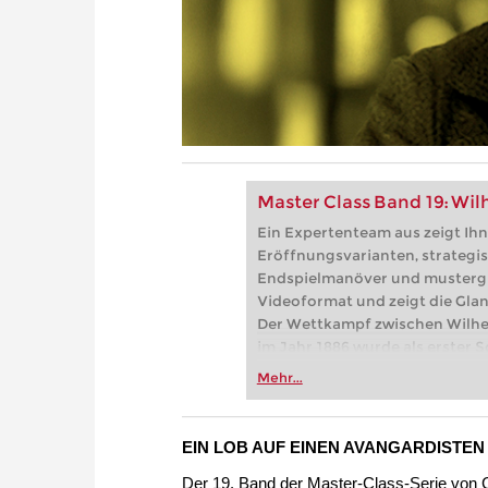
Master Class Band 19: Wil
Ein Expertenteam aus zeigt Ihn
Eröffnungsvarianten, strategi
Endspielmanöver und musterg
Videoformat und zeigt die Glan
Der Wettkampf zwischen Wilhe
im Jahr 1886 wurde als erster
„Weltmeisterschaft im Schach“
Mehr...
seitdem als erster offizieller
betrachtet.
Kostenloses Videobeispiel:
Die
EIN LOB AUF EINEN AVANGARDISTEN
Kostenloses Videobeispiel:
Str
Der 19. Band der Master-Class-Serie von 