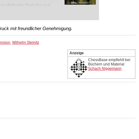
en Wilhelm Steinitz und
 Jahr 1886 wurde als erster
ie „Weltmeisterschaft im
nitz gewann und wird seitdem
ruck mit freundlicher Genehmigung.
Weltmeister der
rachtet.
ension
,
Wilhelm Steinitz
piel:
Die Steinitzsche
Anzeige
piel:
Strategie Einführung
ChessBase empfiehlt bei
Büchern und Material
Schach Niggemann