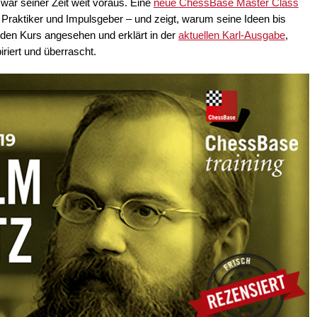
war seiner Zeit weit voraus. Eine
neue ChessBase Master Class
, Praktiker und Impulsgeber – und zeigt, warum seine Ideen bis
den Kurs angesehen und erklärt in der
aktuellen Karl-Ausgabe
,
riert und überrascht.