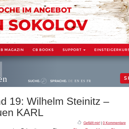
CB MAGAZIN
CB BOOKS
SUPPORT
EINSTEIGERKUR
en
S
SUCHE:
SPRACHE:
DE
EN
ES
FR
 19: Wilhelm Steinitz –
euen KARL
Gefällt mir!
|
0 Kommentare