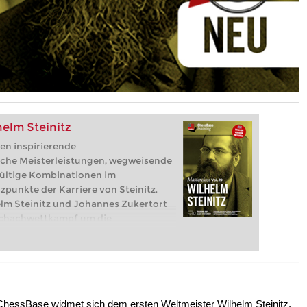
helm Steinitz
en inspirierende
sche Meisterleistungen, wegweisende
ültige Kombinationen im
zpunkte der Karriere von Steinitz.
lm Steinitz und Johannes Zukertort
 Schachwettkampf um die
 geführt. Steinitz gewann und wird
 Weltmeister der Schachgeschichte
 Steinitzsche Restriktionsmethode
ategie Einführung
ChessBase widmet sich dem ersten Weltmeister Wilhelm Steinitz.