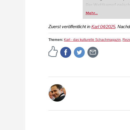
Der Wettkampf zwisch
Johannes Zukertort im
Mehr...
Schachwettkampf um d
Schach“ geführt. Stei
Zuerst veröffentlicht in
Karl 04/2025
. Nachd
als erster offizieller 
Schachgeschichte bet
Themen:
Karl - das kulturelle Schachmagazin
,
Rez
Kostenloses Videobeis
Restriktionsmethode
Kostenloses Videobeis