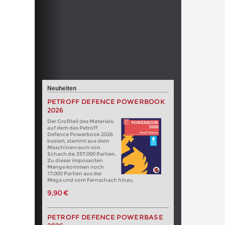
Neuheiten
PETROFF DEFENCE POWERBOOK
2026
Der Großteil des Materials,
auf dem das Petroff
Defence Powerbook 2026
basiert, stammt aus dem
Maschinenraum von
Schach.de: 357.000 Partien.
Zu dieser imposanten
Menge kommen noch
17.000 Partien aus der
Mega und vom Fernschach hinzu.
9,90 €
PETROFF DEFENCE POWERBASE