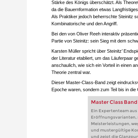
Stärke des Königs überschätzt. Als Theoreti
da die Bauernformation etwas Langfristiges 
Als Praktiker jedoch beherrschte Steinitz s
Kombinatorische und den Angriff.
Bei den von Oliver Reeh interaktiv präsenti
Partie von Steinitz: sein Sieg mit dem sc
Karsten Müller spricht über Steinitz’ Endsp
der Literatur etabliert, um das Läuferpaar 
anschaulich, wie sich ein Vorteil in einen a
Theorie zentral war.
Dieser Master-Class-Band zeigt eindrucksvol
Epoche waren, sondern zum Teil bis in die 
Master Class Band 
Ein Expertenteam aus 
Eröffnungsvarianten, 
Meisterleistungen, w
und mustergültige Ko
und zeigt die Glanzpun