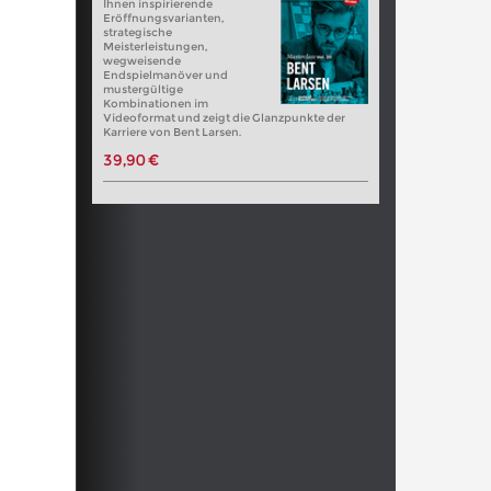
Ihnen inspirierende
Eröffnungsvarianten,
strategische
Meisterleistungen,
wegweisende
Endspielmanöver und
mustergültige
Kombinationen im
Videoformat und zeigt die Glanzpunkte der
Karriere von Bent Larsen.
39,90 €