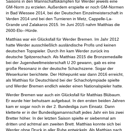
Saisons in den Mannschaftskämpfen für Werder jeweils eine
GM-Norm zu erzielen. Außerdem erspielte er noch GM-Normen
in Bad Wiessee 2014, bei der Deutschen Einzelmeisterschaft in
Verden 2014 und bei den Turnieren in Metz, Cappelle-La-
Grande und Zalakaros 2015. Im Juni 2015 nahm Matthias die
2600-Elo--Hürde.
Matthias war ein Glücksfall für Werder Bremen. Im Jahr 2012
hatte Werder ausschließlich ausländische Profis und keinen
deutschen Topspieler. Durch ihn kam Werder zurück ins
deutsche Spitzenschach. Als Matthias 2015 die Bronzemedaille
bei der Jugendweltmeisterschaft U 20 gewann, gab es eine
große Resonanz in der deutsche Schachszene. Sogar der
Weserkurier berichtete. Der Höhepunkt war dann 2016 erreicht,
als Matthias für Deutschland bei der Schacholympiade spielte
und Werder Bremen endlich wieder einen Nationalspieler hatte.
Werder Bremen war auch ein Glücksfall für Matthias Blübaum.
Er wurde hier behutsam aufgebaut. In den ersten beiden Jahren
kam er sogar noch in der 2. Bundesliga zum Einsatz. Dann
kletterte er in der Bundesligamannschaft jedes Jahr ein bis zwei
Bretter höher. In der letzten Saison spielte er siebenmal am
dritten und achtmal am zweiten Brett. Matthias konnte sich bei
Werder ohne Druck in aller Ruhe entwickeln. Als Matthias nach