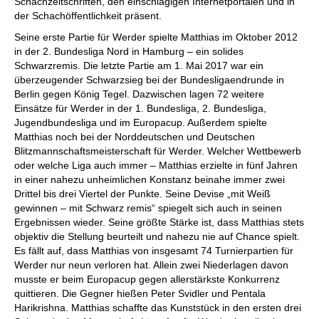
Schachzeitschriften, den einschlägigen Internetportalen und in
der Schachöffentlichkeit präsent.
Seine erste Partie für Werder spielte Matthias im Oktober 2012
in der 2. Bundesliga Nord in Hamburg – ein solides
Schwarzremis. Die letzte Partie am 1. Mai 2017 war ein
überzeugender Schwarzsieg bei der Bundesligaendrunde in
Berlin gegen König Tegel. Dazwischen lagen 72 weitere
Einsätze für Werder in der 1. Bundesliga, 2. Bundesliga,
Jugendbundesliga und im Europacup. Außerdem spielte
Matthias noch bei der Norddeutschen und Deutschen
Blitzmannschaftsmeisterschaft für Werder. Welcher Wettbewerb
oder welche Liga auch immer – Matthias erzielte in fünf Jahren
in einer nahezu unheimlichen Konstanz beinahe immer zwei
Drittel bis drei Viertel der Punkte. Seine Devise „mit Weiß
gewinnen – mit Schwarz remis“ spiegelt sich auch in seinen
Ergebnissen wieder. Seine größte Stärke ist, dass Matthias stets
objektiv die Stellung beurteilt und nahezu nie auf Chance spielt.
Es fällt auf, dass Matthias von insgesamt 74 Turnierpartien für
Werder nur neun verloren hat. Allein zwei Niederlagen davon
musste er beim Europacup gegen allerstärkste Konkurrenz
quittieren. Die Gegner hießen Peter Svidler und Pentala
Harikrishna. Matthias schaffte das Kunststück in den ersten drei