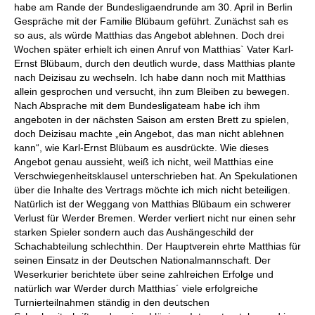
habe am Rande der Bundesligaendrunde am 30. April in Berlin
Gespräche mit der Familie Blübaum geführt. Zunächst sah es
so aus, als würde Matthias das Angebot ablehnen. Doch drei
Wochen später erhielt ich einen Anruf von Matthias` Vater Karl-
Ernst Blübaum, durch den deutlich wurde, dass Matthias plante
nach Deizisau zu wechseln. Ich habe dann noch mit Matthias
allein gesprochen und versucht, ihn zum Bleiben zu bewegen.
Nach Absprache mit dem Bundesligateam habe ich ihm
angeboten in der nächsten Saison am ersten Brett zu spielen,
doch Deizisau machte „ein Angebot, das man nicht ablehnen
kann“, wie Karl-Ernst Blübaum es ausdrückte. Wie dieses
Angebot genau aussieht, weiß ich nicht, weil Matthias eine
Verschwiegenheitsklausel unterschrieben hat. An Spekulationen
über die Inhalte des Vertrags möchte ich mich nicht beteiligen.
Natürlich ist der Weggang von Matthias Blübaum ein schwerer
Verlust für Werder Bremen. Werder verliert nicht nur einen sehr
starken Spieler sondern auch das Aushängeschild der
Schachabteilung schlechthin. Der Hauptverein ehrte Matthias für
seinen Einsatz in der Deutschen Nationalmannschaft. Der
Weserkurier berichtete über seine zahlreichen Erfolge und
natürlich war Werder durch Matthias´ viele erfolgreiche
Turnierteilnahmen ständig in den deutschen