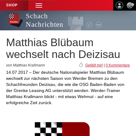
SHOP
TOGGLE
NAVIGATION
Schach
Nachrichten
Matthias Blübaum
wechselt nach Deizisau
von Matthias Krallmann
Gefällt mir!
|
0 Kommentare
14.07.2017 – Der deutsche Nationalspieler Matthias Blübaum
wechselt zur nächsten Saison von Werder Bremen zu den
Schachfreunden Deizisau, die wie die OSG Baden-Baden von
der Grenke Leasing AG unterstützt werden. Werder-Trainer
Matthias Krallmann blickt - mit etwas Wehmut - auf eine
erfolgreiche Zeit zurück.