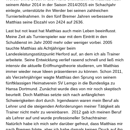
seinem Abitur 2014 in der Saison 2014/2015 ein Schachjahr
einlegte, unterstützte ihn Werder bei seinen zahlreichen
Turnierteilnahmen. In den fünf Bremer Jahren verbesserte
Matthias seine Elozahl von 2424 auf 2636.
Last but not least hat Matthias auch mein Leben beeinflusst.
Meine Zeit als Turnierspieler war mit dem Eintritt in den
Schuldienst im Jahr 2000 mehr oder weniger vorbei. 2005
tauchte Matthias als Achtjähriger beim
Landesleistungsstützpunkt Herford auf, an dem ich als Trainer
arbeitete. Seine Entwicklung verlief rasend schnell und ließ mich
intensiv die aktuelle Eröffnungstheorie studieren, um Matthias
immer wieder neue Ideen präsentieren zu können. Schon 2011,
als Vierzehnjähriger wagte Matthias den Sprung von seinem
fünftklassigen Heimatverein SV Lemgo in die Bundesliga zu
Hansa Dortmund. Zunächst wurde dies von mir noch skeptisch
beurteilt. Doch Matthias setzte sich nach anfänglichen
Schwierigkeiten dort durch. Irgendwann waren mein Beruf als
Lehrer und die steigenden Anforderungen meiner Tätigkeit als
Trainer nicht mehr zu vereinbaren. 2012 gab ich meinen Beruf
als Lehrer auf und wurde professioneller Schachtrainer.
Natürlich habe ich mich sehr darüber gefreut, dass Matthias mir
nach Bremen folgte, aber ich habe damals keinen Druck auf ihn