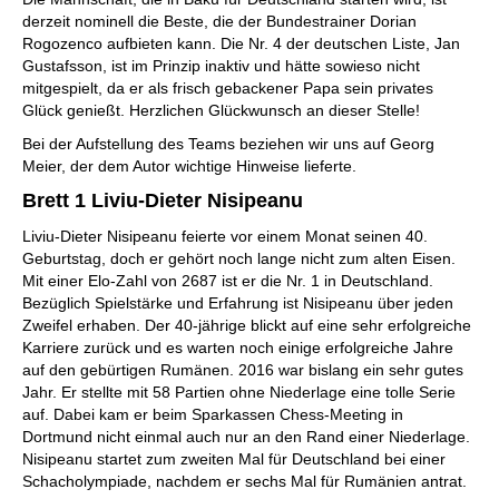
derzeit nominell die Beste, die der Bundestrainer Dorian
Rogozenco aufbieten kann. Die Nr. 4 der deutschen Liste, Jan
Gustafsson, ist im Prinzip inaktiv und hätte sowieso nicht
mitgespielt, da er als frisch gebackener Papa sein privates
Glück genießt. Herzlichen Glückwunsch an dieser Stelle!
Bei der Aufstellung des Teams beziehen wir uns auf Georg
Meier, der dem Autor wichtige Hinweise lieferte.
Brett 1 Liviu-Dieter Nisipeanu
Liviu-Dieter Nisipeanu feierte vor einem Monat seinen 40.
Geburtstag, doch er gehört noch lange nicht zum alten Eisen.
Mit einer Elo-Zahl von 2687 ist er die Nr. 1 in Deutschland.
Bezüglich Spielstärke und Erfahrung ist Nisipeanu über jeden
Zweifel erhaben. Der 40-jährige blickt auf eine sehr erfolgreiche
Karriere zurück und es warten noch einige erfolgreiche Jahre
auf den gebürtigen Rumänen. 2016 war bislang ein sehr gutes
Jahr. Er stellte mit 58 Partien ohne Niederlage eine tolle Serie
auf. Dabei kam er beim Sparkassen Chess-Meeting in
Dortmund nicht einmal auch nur an den Rand einer Niederlage.
Nisipeanu startet zum zweiten Mal für Deutschland bei einer
Schacholympiade, nachdem er sechs Mal für Rumänien antrat.