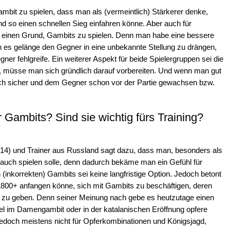
mbit zu spielen, dass man als (vermeintlich) Stärkerer denke,
d so einen schnellen Sieg einfahren könne. Aber auch für
s einen Grund, Gambits zu spielen. Denn man habe eine bessere
 es gelänge den Gegner in eine unbekannte Stellung zu drängen,
er fehlgreife. Ein weiterer Aspekt für beide Spielergruppen sei die
, müsse man sich gründlich darauf vorbereiten. Und wenn man gut
 sich sicher und dem Gegner schon vor der Partie gewachsen bzw.
Gambits? Sind sie wichtig fürs Training?
4) und Trainer aus Russland sagt dazu, dass man, besonders als
 auch spielen solle, denn dadurch bekäme man ein Gefühl für
(inkorrekten) Gambits sei keine langfristige Option. Jedoch betont
 1800+ anfangen könne, sich mit Gambits zu beschäftigen, deren
eile zu geben. Denn seiner Meinung nach gebe es heutzutage einen
el im Damengambit oder in der katalanischen Eröffnung opfere
edoch meistens nicht für Opferkombinationen und Königsjagd,