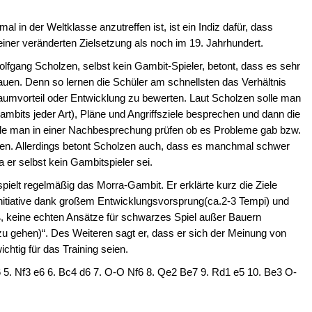
n der Weltklasse anzutreffen ist, ist ein Indiz dafür, dass
iner veränderten Zielsetzung als noch im 19. Jahrhundert.
lfgang Scholzen, selbst kein Gambit-Spieler, betont, dass es sehr
bauen. Denn so lernen die Schüler am schnellsten das Verhältnis
aumvorteil oder Entwicklung zu bewerten. Laut Scholzen solle man
ambits jeder Art), Pläne und Angriffsziele besprechen und dann die
olle man in einer Nachbesprechung prüfen ob es Probleme gab bzw.
ben. Allerdings betont Scholzen auch, dass es manchmal schwer
a er selbst kein Gambitspieler sei.
pielt regelmäßig das Morra-Gambit. Er erklärte kurz die Ziele
e Initiative dank großem Entwicklungsvorsprung(ca.2-3 Tempi) und
iß, keine echten Ansätze für schwarzes Spiel außer Bauern
zu gehen)“. Des Weiteren sagt er, dass er sich der Meinung von
htig für das Training seien.
6 5. Nf3 e6 6. Bc4 d6 7. O-O Nf6 8. Qe2 Be7 9. Rd1 e5 10. Be3 O-