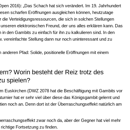
n 2016): „Das Schach hat sich verändert. Im 19. Jahrhundert
 diesen scharfen Eröffnungen ausgleichen können, heutzutage
die Verteidigungsressourcen, die sich in solchen Stellungen
 unseren elektronischen Freund, der uns alles erklären kann. Das
en in den Gambits zu einfach für ihn zu kalkulieren sind. In den
w. vereinfachte Stellung dann nur noch uninteressant und zu
m anderen Pfad: Solide, positionelle Eröffnungen mit einem
ern? Worin besteht der Reiz trotz des
zu spielen?
rm Euskirchen (DWZ 2078 hat die Beschäftigung mit Gambits vor
rnier hat er sehr viel über diese das Königsgambit gelernt und
rtien noch an. Denn dort ist der Überraschungseffekt natürlich am
 Überraschungseffekt zwar noch da, aber der Gegner hat viel mehr
e richtige Fortsetzung zu finden.