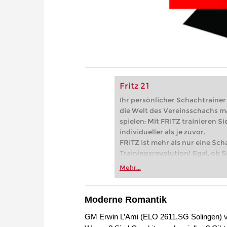
Fritz 21
Ihr persönlicher Schachtrainer -
die Welt des Vereinsschachs m
spielen: Mit FRITZ trainieren Sie
individueller als je zuvor.
FRITZ ist mehr als nur eine Sch
Trainingsrevolution! Egal, ob Si
Vereinsschachs machen oder ber
Mehr...
FRITZ trainieren Sie effizienter,
zuvor.
Moderne Romantik
GM Erwin L’Ami (ELO 2611,SG Solingen) v