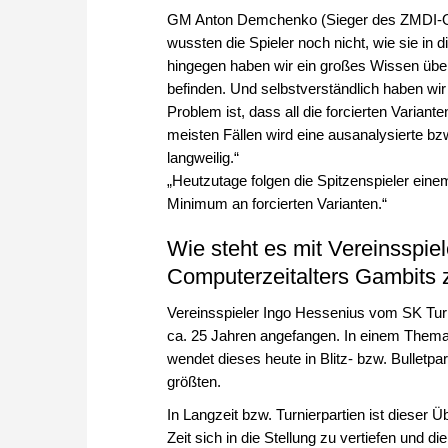
GM Anton Demchenko (Sieger des ZMDI-Ope
wussten die Spieler noch nicht, wie sie in
hingegen haben wir ein großes Wissen über 
befinden. Und selbstverständlich haben wir
Problem ist, dass all die forcierten Variant
meisten Fällen wird eine ausanalysierte bz
langweilig.“
„Heutzutage folgen die Spitzenspieler eine
Minimum an forcierten Varianten.“
Wie steht es mit Vereinsspiel
Computerzeitalters Gambits 
Vereinsspieler Ingo Hessenius vom SK Tu
ca. 25 Jahren angefangen. In einem Thematu
wendet dieses heute in Blitz- bzw. Bulletpa
größten.
In Langzeit bzw. Turnierpartien ist dieser
Zeit sich in die Stellung zu vertiefen und di