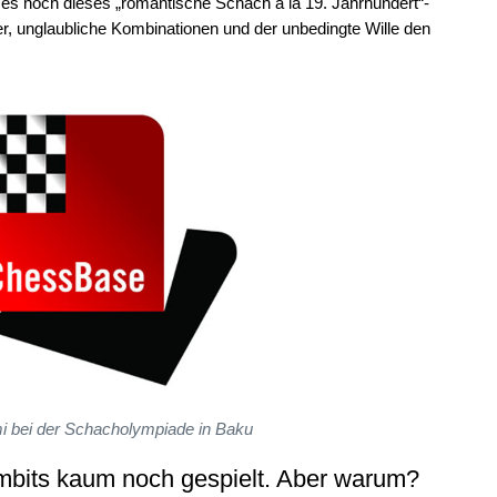
es noch dieses „romantische Schach á la 19. Jahrhundert“-
r, unglaubliche Kombinationen und der unbedingte Wille den
i bei der Schacholympiade in Baku
mbits kaum noch gespielt. Aber warum?