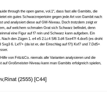
uide through the open game, vol.1“, dass fast alle Gambits, die
 bietet ein gutes Schwarzrepertoire gegen jede Art von Gambit nach
st und analysiert diese auf GM-Niveau. Doch trotzdem zeigt er
llem, auf welchem schmalen Grat sich Schwarz befindet, denn
einmal eine Figur auf f7 rein und Schwarz kann aufgeben. Ein
t. Nach den Zügen 1. e4 e5 2.Lc4 Sf6 3.d4 Sxe4?! 4.dxe5 (es droht
xg3 6. Lxf7+ (da ist er, der Einschlag auf f7!) Kxf7 und 7.Dd5+
sser.
Hilfe von Fritz&Co. niemals alle Varianten analysieren und die
bst auf Großmeister-Niveau kann man Gambits erfolgreich spielen,
v,Rinat (2555) [C44]