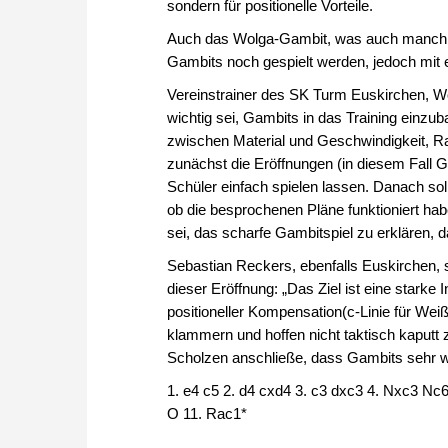
sondern für positionelle Vorteile.
Auch das Wolga-Gambit, was auch manchmal i
Gambits noch gespielt werden, jedoch mit e
Vereinstrainer des SK Turm Euskirchen, Wo
wichtig sei, Gambits in das Training einzu
zwischen Material und Geschwindigkeit, R
zunächst die Eröffnungen (in diesem Fall G
Schüler einfach spielen lassen. Danach s
ob die besprochenen Pläne funktioniert ha
sei, das scharfe Gambitspiel zu erklären, d
Sebastian Reckers, ebenfalls Euskirchen, s
dieser Eröffnung: „Das Ziel ist eine stark
positioneller Kompensation(c-Linie für We
klammern und hoffen nicht taktisch kaputt 
Scholzen anschließe, dass Gambits sehr wic
1. e4 c5 2. d4 cxd4 3. c3 dxc3 4. Nxc3 Nc
O 11. Rac1*