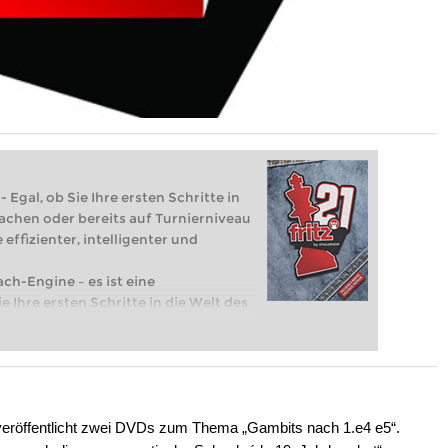
 Egal, ob Sie Ihre ersten Schritte in
achen oder bereits auf Turnierniveau
 effizienter, intelligenter und
ach-Engine – es ist eine
e Ihre ersten Schritte in die Welt des
eits auf Turnierniveau spielen: Mit
 intelligenter und individueller als je
eröffentlicht zwei DVDs zum Thema „Gambits nach 1.e4 e5“.