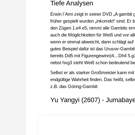
Tiefe Analysen
Erwin l´Ami zeigt in seiner DVD „A gambit g
früher gespielt wurden „inkorrekt“ sind. Er
den Zügen 1.e4 e5, nimmt alle Gambits ern
auch die Möglichkeiten für Weiß und vor a
wenn er einmal abweicht, dann schlägt auf 
gutes Beispiel dafür ist das Urusov-Gambi
bereits Dd5 mit Figurengewinn)4…Dh4 5.g3 S
nebst hxg3 steht Weiß schon bedeutend be
Selbst er als starker Großmeister kann mit 
endgültige Wahrheit finden. Das heißt, sel
z.B. das Göring-Gambit:
Yu Yangyi (2607) - Jumabaye