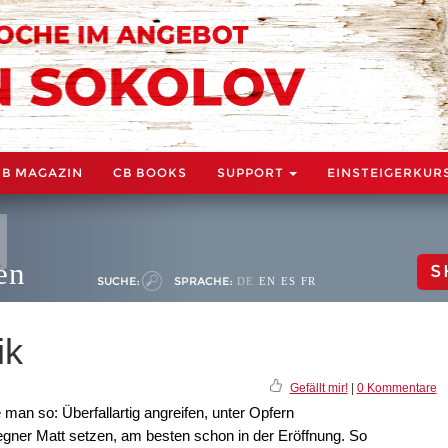
CB MAGAZIN
CB BOOKS
SUPPORT
EINSTEIGERKUR
en
S
SUCHE:
SPRACHE:
DE
EN
ES
FR
ik
Gefällt mir!
|
0 Kommentare
man so: Überfallartig angreifen, unter Opfern
gner Matt setzen, am besten schon in der Eröffnung. So