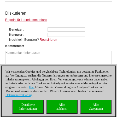
Diskutieren
Regeln für Leserkommentare
Benutzer
Kennwort
Noch kein Benutzer?
Registrieren
Kommentar
Wir verwenden Cookies und vergleichbare Technologien, um bestimmte Funktionen
zur Verfügung zu stellen, die Nutzererfahrungen zu verbessern und interessengerechte
Inhalte auszuspielen. Abhängig von ihrem Verwendungszweck können dabei neben
technisch erforderlichen Cookies auch Analyse-Cookies sowie Marketing-Cookies
eingesetzt werden.
Hier
können Sie der Verwendung von Analyse-Cookies und
Marketing-Cookies widersprechen. Weitere Informationen finden Sie in unserer
Datenschutzerklärung
.
Datenschutzhinweis
|
Impressum
|
Kontakt
|
Cookies Management
|
Lizenzen
|
Detaillierte
Alles
Alles
Compliance Hotline
|
Home
Informationen
ablehnen
akzeptieren
© 2017 ChessBase GmbH | Osterbekstraße 90a | 22083 Hamburg | Deutschland
coldest news