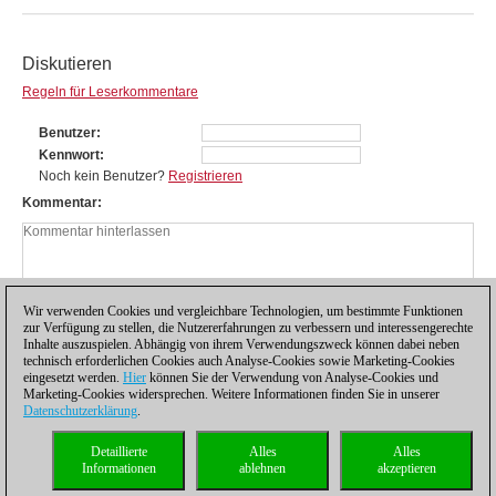
Diskutieren
Regeln für Leserkommentare
Benutzer
Kennwort
Noch kein Benutzer?
Registrieren
Kommentar
Wir verwenden Cookies und vergleichbare Technologien, um bestimmte Funktionen
zur Verfügung zu stellen, die Nutzererfahrungen zu verbessern und interessengerechte
Inhalte auszuspielen. Abhängig von ihrem Verwendungszweck können dabei neben
technisch erforderlichen Cookies auch Analyse-Cookies sowie Marketing-Cookies
eingesetzt werden.
Hier
können Sie der Verwendung von Analyse-Cookies und
Marketing-Cookies widersprechen. Weitere Informationen finden Sie in unserer
Datenschutzerklärung
.
Datenschutzhinweis
|
Impressum
|
Kontakt
|
Cookies Management
|
Lizenzen
|
Detaillierte
Alles
Alles
Compliance Hotline
|
Home
Informationen
ablehnen
akzeptieren
© 2017 ChessBase GmbH | Osterbekstraße 90a | 22083 Hamburg | Deutschland