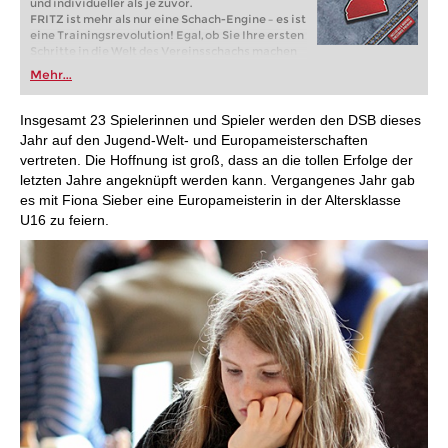
und individueller als je zuvor.
FRITZ ist mehr als nur eine Schach-Engine – es ist
eine Trainingsrevolution! Egal, ob Sie Ihre ersten
Schritte in die Welt des Vereinsschachs machen
oder bereits auf Turnierniveau spielen: Mit
Mehr...
FRITZ trainieren Sie effizienter, intelligenter und
individueller als je zuvor.
Insgesamt 23 Spielerinnen und Spieler werden den DSB dieses
Jahr auf den Jugend-Welt- und Europameisterschaften
vertreten. Die Hoffnung ist groß, dass an die tollen Erfolge der
letzten Jahre angeknüpft werden kann. Vergangenes Jahr gab
es mit Fiona Sieber eine Europameisterin in der Altersklasse
U16 zu feiern.