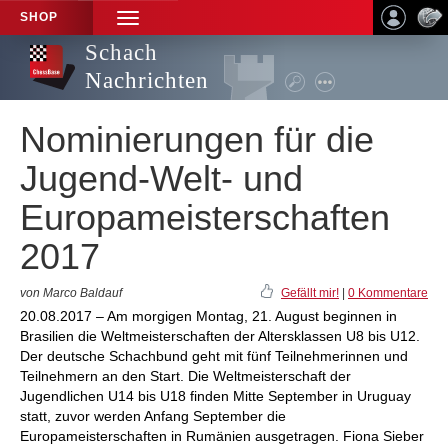
SHOP
TOGGLE
NAVIGATION
Schach
Nachrichten
Nominierungen für die
Jugend-Welt- und
Europameisterschaften
2017
von Marco Baldauf
Gefällt mir!
|
0 Kommentare
20.08.2017 – Am morgigen Montag, 21. August beginnen in
Brasilien die Weltmeisterschaften der Altersklassen U8 bis U12.
Der deutsche Schachbund geht mit fünf Teilnehmerinnen und
Teilnehmern an den Start. Die Weltmeisterschaft der
Jugendlichen U14 bis U18 finden Mitte September in Uruguay
statt, zuvor werden Anfang September die
Europameisterschaften in Rumänien ausgetragen. Fiona Sieber