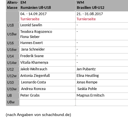
Alters-
EM
WM
klasse
Rumänien U8-U18
Brasilien U8-U12
04. - 14.09.2017
21. - 31.08.2017
Turnierseite
Turnierseite
Leonid Sawlin
-
U18
Teodora Rogozenco
-
U18w
Fiona Sieber
Hannes Ewert
-
U16
Jana Schneider
-
U16w
Frederik Svane
-
U14
Vitalia Khamenya
-
U14w
Jakob Weihrauch
Jan Pubantz
U12
Antonia Ziegenfuß
Elina Heutling
U12w
Leonardo Costa
Jonas Rempe
U10
Andrea Roncea
Saskia Pohle
U10w
Peter Grabs
Magnus Ermitsch
U8
U8w
(nach Angaben von schachbund.de)