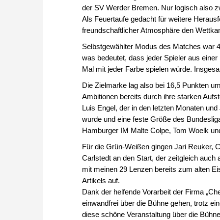
der SV Werder Bremen. Nur logisch also z
Als Feuertaufe gedacht für weitere Heraus
freundschaftlicher Atmosphäre den Wettka
Selbstgewählter Modus des Matches war 4
was bedeutet, dass jeder Spieler aus eine
Mal mit jeder Farbe spielen würde. Insges
Die Zielmarke lag also bei 16,5 Punkten u
Ambitionen bereits durch ihre starken Au
Luis Engel, der in den letzten Monaten und
wurde und eine feste Größe des Bundesliga
Hamburger IM Malte Colpe, Tom Woelk und
Für die Grün-Weißen gingen Jari Reuker, 
Carlstedt an den Start, der zeitgleich auch a
mit meinen 29 Lenzen bereits zum alten Eis
Artikels auf.
Dank der helfende Vorarbeit der Firma „Ch
einwandfrei über die Bühne gehen, trotz ein
diese schöne Veranstaltung über die Bühn