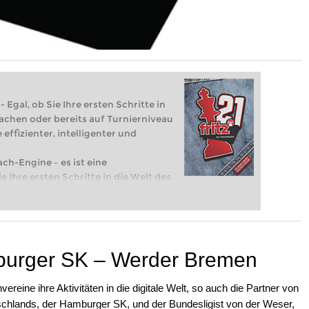
 Egal, ob Sie Ihre ersten Schritte in
achen oder bereits auf Turnierniveau
 effizienter, intelligenter und
ach-Engine – es ist eine
e Ihre ersten Schritte in die Welt des
eits auf Turnierniveau spielen: Mit
 intelligenter und individueller als je
burger SK – Werder Bremen
reine ihre Aktivitäten in die digitale Welt, so auch die Partner von
hlands, der Hamburger SK, und der Bundesligist von der Weser,