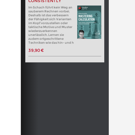
CONSISTENTLY
Im Schach führt kein Weg an
sauberem Rechnen vorbei.
Deshalb ist das verbessern
der Fähigkeit sich Varianten
im Kopf vorzustellen oder
taktische Motive und Muster
wiederzuerkennen
unerlässlich. Lernen sie
zudem ortgeschrittene
Techniken wie das hin- und h
39,90 €