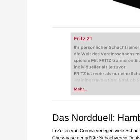
Fritz 21
Ihr persönlicher Schachtrainer -
die Welt des Vereinsschachs m
spielen: Mit FRITZ trainieren Sie
individueller als je zuvor.
FRITZ ist mehr als nur eine Sch
Trainingsrevolution! Egal, ob Si
Vereinsschachs machen oder ber
Mehr...
FRITZ trainieren Sie effizienter,
zuvor.
Das Nordduell: Ham
In Zeiten von Corona verlegen viele Schachve
Chessbase der größte Schachverein Deutsc