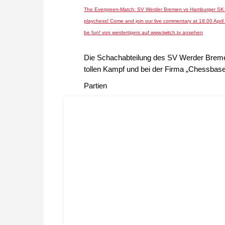
The Evergreen-Match: SV Werder Bremen vs Hamburger SK
playchess! Come and join our live commentary at 18.00 Apri
be fun! von werdertigers auf www.twitch.tv ansehen
Die Schachabteilung des SV Werder Breme
tollen Kampf und bei der Firma „Chessbase“
Partien