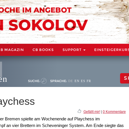
CB MAGAZIN
CB BOOKS
SUPPORT
EINSTEIGERKUR
en
S
SUCHE:
SPRACHE:
DE
EN
ES
FR
aychess
Gefällt mir!
|
0 Kommentare
er Bremen spielte am Wochenende auf Playchess im
pf an vier Brettern im Scheveninger System. Am Ende siegte das