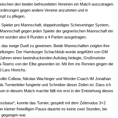
wischen den beiden befreundeten Vereinen ein Match auszutragen.
forderungen gegen andere Vereine anzutreten und in
mpf zu pflegen.
 Spieler pro Mannschaft, doppelrundiges Scheveninger System,
r Mannschaft gegen jeden Spieler der gegnerischen Mannschaft ein
amt wurden also 8 Runden a 4 Partien ausgetragen.
m das ewige Duell zu gewinnen. Beide Mannschaften zeigten ihre
fstellungen. Der Hamburger Schachklub wurde angeführt von GM
 Jahren einen beeindruckenden Aufstieg hinlegte, Großmeister
-Teams von der Elbe geworden ist. Mit ihm ins Rennen gingen die
 Lars Hinrichs.
Collin Colbow, Nikolas Wachinger und Werder-Coach IM Jonathan
ls Turnierleiter fungierte und Schreiber dieser Zeilen ist. Dass ich
en in diesem Match machte fällt mir erst in der Entstehung dieses
essbase“, konnte das Turnier, gespielt mit dem Zeitmodus 3+2
er kleiner freiwilligen Pause dauerte es keine zwei Stunden, bis
e gegangen war.