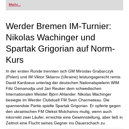
oder bereits auf Turnierniveau spielen: Mit
Mehr...
FRITZ trainieren Sie effizienter, intelligenter und
individueller als je zuvor.
Werder Bremen IM-Turnier:
Nikolas Wachinger und
Spartak Grigorian auf Norm-
Kurs
In der ersten Runde trennten sich GM Miroslav Grabarczyk
(Polen) und IM Viktor Skliarov (Ukraine) leistungsgerecht remis.
David Kardoeus unterlag der deutschen Nationalspielerin WIM
Filiz Osmanodja und Jari Reuker dem schwedischen
Internationalen Meister Björn Ahlander. Nikolas Wachinger
besiegte im Werder Clubduell FM Sven Charmeteau. Die
spannendste Partie spielte Spartak Grigorian. Er opferte gegen
den ukrainischen FM Oleksii Molchanov mutig, wenn auch
inkorrekt zwei Läufer, erreichte eine Gewinnstellung, aber ließ in
Zeitnot eine Flucht seines Gegner ins Dauerschach zu.