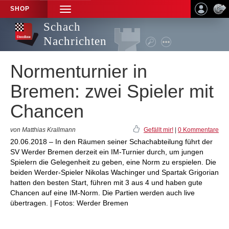
SHOP
TOGGLE
NAVIGATION
Schach
Nachrichten
Normenturnier in
Bremen: zwei Spieler mit
Chancen
von Matthias Krallmann
Gefällt mir!
|
0 Kommentare
20.06.2018 – In den Räumen seiner Schachabteilung führt der
SV Werder Bremen derzeit ein IM-Turnier durch, um jungen
Spielern die Gelegenheit zu geben, eine Norm zu erspielen. Die
beiden Werder-Spieler Nikolas Wachinger und Spartak Grigorian
hatten den besten Start, führen mit 3 aus 4 und haben gute
Chancen auf eine IM-Norm. Die Partien werden auch live
übertragen. | Fotos: Werder Bremen