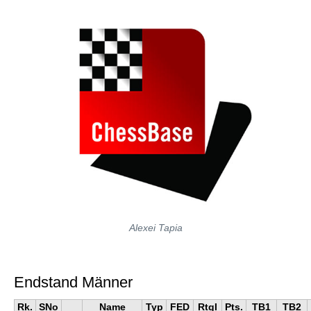
Alexei Tapia
Endstand Männer
Rk.
SNo
Name
Typ
FED
RtgI
Pts.
TB1
TB2