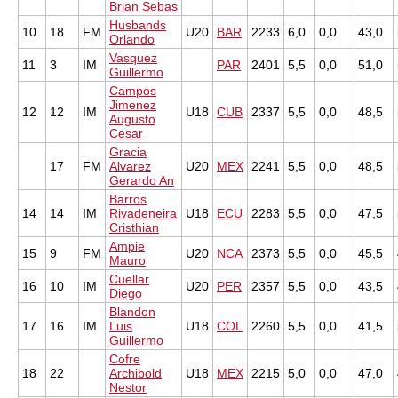
Brian Sebas
Husbands
10
18
FM
U20
BAR
2233
6,0
0,0
43,0
Orlando
Vasquez
11
3
IM
PAR
2401
5,5
0,0
51,0
Guillermo
Campos
Jimenez
12
12
IM
U18
CUB
2337
5,5
0,0
48,5
Augusto
Cesar
Gracia
17
FM
Alvarez
U20
MEX
2241
5,5
0,0
48,5
Gerardo An
Barros
14
14
IM
Rivadeneira
U18
ECU
2283
5,5
0,0
47,5
Cristhian
Ampie
15
9
FM
U20
NCA
2373
5,5
0,0
45,5
Mauro
Cuellar
16
10
IM
U20
PER
2357
5,5
0,0
43,5
Diego
Blandon
17
16
IM
Luis
U18
COL
2260
5,5
0,0
41,5
Guillermo
Cofre
18
22
Archibold
U18
MEX
2215
5,0
0,0
47,0
Nestor