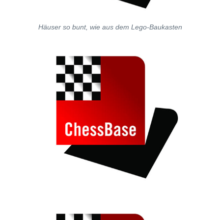
Häuser so bunt, wie aus dem Lego-Baukasten