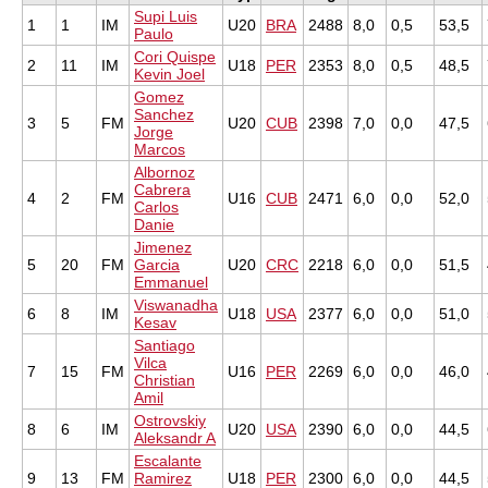
Supi Luis
1
1
IM
U20
BRA
2488
8,0
0,5
53,5
Paulo
Cori Quispe
2
11
IM
U18
PER
2353
8,0
0,5
48,5
Kevin Joel
Gomez
Sanchez
3
5
FM
U20
CUB
2398
7,0
0,0
47,5
Jorge
Marcos
Albornoz
Cabrera
4
2
FM
U16
CUB
2471
6,0
0,0
52,0
Carlos
Danie
Jimenez
5
20
FM
Garcia
U20
CRC
2218
6,0
0,0
51,5
Emmanuel
Viswanadha
6
8
IM
U18
USA
2377
6,0
0,0
51,0
Kesav
Santiago
Vilca
7
15
FM
U16
PER
2269
6,0
0,0
46,0
Christian
Amil
Ostrovskiy
8
6
IM
U20
USA
2390
6,0
0,0
44,5
Aleksandr A
Escalante
9
13
FM
Ramirez
U18
PER
2300
6,0
0,0
44,5