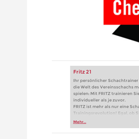
Fritz 21
Ihr persönlicher Schachtrainer -
die Welt des Vereinsschachs m
spielen: Mit FRITZ trainieren Sie
individueller als je zuvor.
FRITZ ist mehr als nur eine Sch
Trainingsrevolution! Egal, ob Si
Vereinsschachs machen oder ber
Mehr...
FRITZ trainieren Sie effizienter,
zuvor.