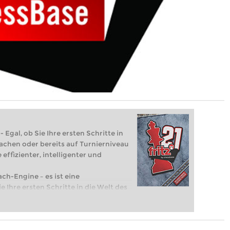
 Egal, ob Sie Ihre ersten Schritte in
achen oder bereits auf Turnierniveau
 effizienter, intelligenter und
ach-Engine – es ist eine
e Ihre ersten Schritte in die Welt des
eits auf Turnierniveau spielen: Mit
 intelligenter und individueller als je