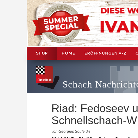
HOME
ERÖFFNUNGEN A-Z
SHOP
Schach Nachricht
Riad: Fedoseev u
Schnellschach-
von Georgios Souleidis