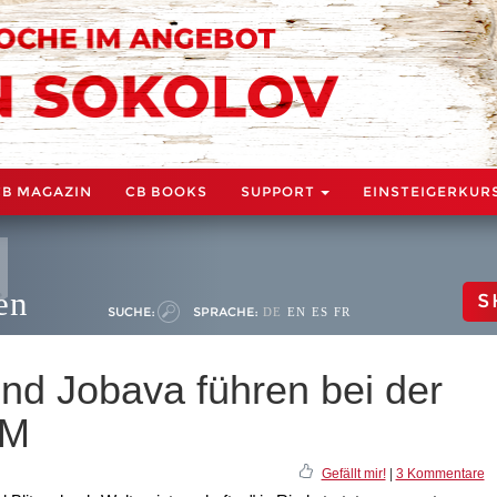
CB MAGAZIN
CB BOOKS
SUPPORT
EINSTEIGERKUR
en
S
SUCHE:
SPRACHE:
DE
EN
ES
FR
nd Jobava führen bei der
WM
Gefällt mir!
|
3 Kommentare