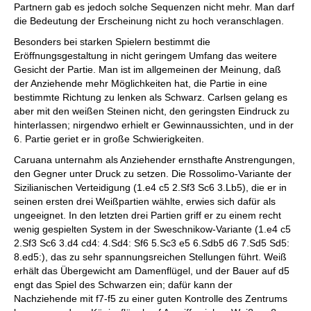
Partnern gab es jedoch solche Sequenzen nicht mehr. Man darf
die Bedeutung der Erscheinung nicht zu hoch veranschlagen.
Besonders bei starken Spielern bestimmt die
Eröffnungsgestaltung in nicht geringem Umfang das weitere
Gesicht der Partie. Man ist im allgemeinen der Meinung, daß
der Anziehende mehr Möglichkeiten hat, die Partie in eine
bestimmte Richtung zu lenken als Schwarz. Carlsen gelang es
aber mit den weißen Steinen nicht, den geringsten Eindruck zu
hinterlassen; nirgendwo erhielt er Gewinnaussichten, und in der
6. Partie geriet er in große Schwierigkeiten.
Caruana unternahm als Anziehender ernsthafte Anstrengungen,
den Gegner unter Druck zu setzen. Die Rossolimo-Variante der
Sizilianischen Verteidigung (1.e4 c5 2.Sf3 Sc6 3.Lb5), die er in
seinen ersten drei Weißpartien wählte, erwies sich dafür als
ungeeignet. In den letzten drei Partien griff er zu einem recht
wenig gespielten System in der Sweschnikow-Variante (1.e4 c5
2.Sf3 Sc6 3.d4 cd4: 4.Sd4: Sf6 5.Sc3 e5 6.Sdb5 d6 7.Sd5 Sd5:
8.ed5:), das zu sehr spannungsreichen Stellungen führt. Weiß
erhält das Übergewicht am Damenflügel, und der Bauer auf d5
engt das Spiel des Schwarzen ein; dafür kann der
Nachziehende mit f7-f5 zu einer guten Kontrolle des Zentrums