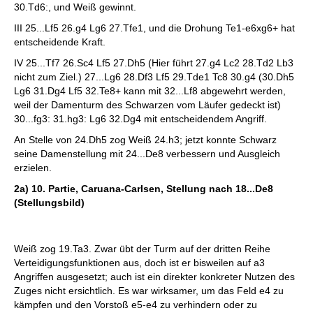
30.Td6:, und Weiß gewinnt.
III 25...Lf5 26.g4 Lg6 27.Tfe1, und die Drohung Te1-e6xg6+ hat
entscheidende Kraft.
IV 25...Tf7 26.Sc4 Lf5 27.Dh5 (Hier führt 27.g4 Lc2 28.Td2 Lb3
nicht zum Ziel.) 27...Lg6 28.Df3 Lf5 29.Tde1 Tc8 30.g4 (30.Dh5
Lg6 31.Dg4 Lf5 32.Te8+ kann mit 32...Lf8 abgewehrt werden,
weil der Damenturm des Schwarzen vom Läufer gedeckt ist)
30...fg3: 31.hg3: Lg6 32.Dg4 mit entscheidendem Angriff.
An Stelle von 24.Dh5 zog Weiß 24.h3; jetzt konnte Schwarz
seine Damenstellung mit 24...De8 verbessern und Ausgleich
erzielen.
2a) 10. Partie, Caruana-Carlsen, Stellung nach 18...De8
(Stellungsbild)
Weiß zog 19.Ta3. Zwar übt der Turm auf der dritten Reihe
Verteidigungsfunktionen aus, doch ist er bisweilen auf a3
Angriffen ausgesetzt; auch ist ein direkter konkreter Nutzen des
Zuges nicht ersichtlich. Es war wirksamer, um das Feld e4 zu
kämpfen und den Vorstoß e5-e4 zu verhindern oder zu