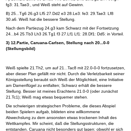
fg3: 31.Tae3:, und Weiß steht auf Gewinn.
B) 25...Tg6 26.g3 Lf5 27.Dd2 e3 28.Le3: fe3: 29.Tae3: Lf8
30.a6. Weiß hat die bessere Stellung.
Nach dem Partiezug 24.g3 kam Schwarz mit der Fortsetzung
24...b4 25.Tb3 Lh3 26.Tg1 f3 27.Lf1 Lf1: 28.Df1: Dd5: in Vorteil.
3) 12.Partie, Caruana-Carlsen, Stellung nach 20...0-0
(Stellungsbild)
Weiß spielte 21.Th2, um auf 21...Tac8 mit 22.0-0-0 fortzusetzen,
aber dieser Plan gefällt mir nicht. Durch die Verletzbarkeit seiner
Königsstellung beraubt sich Weiß der Möglichkeit, eine Initiative
am Damenflügel zu entfalten; Schwarz erhält die bessere
Stellung. Besser ist meines Erachtens 21.0-0 (oder zunächst
21.Tc1); Weiß mag etwas bequemer stehen.
Die schwierigen strategischen Probleme, die dieses Abspiel
beiden Spielern aufgab, bildeten eine willkommene
Abwechslung zu dem ansonsten etwas trockenen Inhalt des
Wettkampfes. Mir scheint, daß die Stellungsstrukturen, die
entstanden, Caruana nicht besonders gut lagen; obwohl er sich