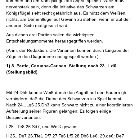
kommen und am Königsflügel auf Angriff spielen. Weiß muß
nervenstark sein, denn die Initiative des Schwarzen am
Königsflügel sieht recht gefährlich aus. Es nützt dem Weißen
nichts, am Damenflügel auf Gewinn zu stehen, wenn er auf der
anderen Seite mattgesetzt wird.
Aus diesen drei Partien sollen die wichtigsten
Entscheidungsmomente herausgegriffen werden.
(Anm. der Redaktion: Die Varianten können durch Eingabe der
Züge in den Diagramme nachgespielt werden.)
1) 8. Partie, Caruana-Carlsen, Stellung nach 23...Ld6
(Stellungsbild)
Mit 24.Dh5 konnte Weiß durch den Angriff auf den Bauern g5
verhindern, daß die Dame des Schwarzen ins Spiel kommt.
Nach 24...Lg6 25.Dh3 kann Schwarz nicht zu einer koordinierten
Aufstellung seiner Figuren gelangen. Es folgen einige
Beispielvarianten:
I 25...Te8 26.Sd7, und Weiß gewinnt.
II 25...De7 26.Tfe1 Df7 27.Te6 Lf5 28.Dh6 Le6: 29.de6: De7