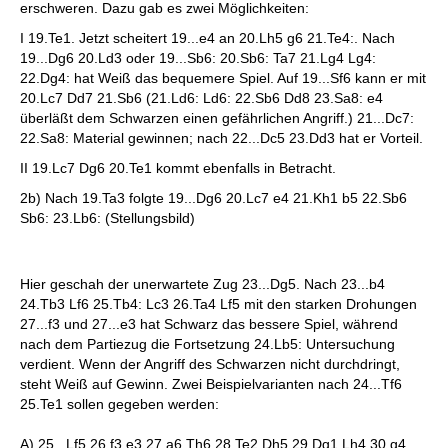
erschweren. Dazu gab es zwei Möglichkeiten:
I 19.Te1. Jetzt scheitert 19...e4 an 20.Lh5 g6 21.Te4:. Nach
19...Dg6 20.Ld3 oder 19...Sb6: 20.Sb6: Ta7 21.Lg4 Lg4:
22.Dg4: hat Weiß das bequemere Spiel. Auf 19...Sf6 kann er mit
20.Lc7 Dd7 21.Sb6 (21.Ld6: Ld6: 22.Sb6 Dd8 23.Sa8: e4
überläßt dem Schwarzen einen gefährlichen Angriff.) 21...Dc7:
22.Sa8: Material gewinnen; nach 22...Dc5 23.Dd3 hat er Vorteil.
II 19.Lc7 Dg6 20.Te1 kommt ebenfalls in Betracht.
2b) Nach 19.Ta3 folgte 19...Dg6 20.Lc7 e4 21.Kh1 b5 22.Sb6
Sb6: 23.Lb6: (Stellungsbild)
Hier geschah der unerwartete Zug 23...Dg5. Nach 23...b4
24.Tb3 Lf6 25.Tb4: Lc3 26.Ta4 Lf5 mit den starken Drohungen
27...f3 und 27...e3 hat Schwarz das bessere Spiel, während
nach dem Partiezug die Fortsetzung 24.Lb5: Untersuchung
verdient. Wenn der Angriff des Schwarzen nicht durchdringt,
steht Weiß auf Gewinn. Zwei Beispielvarianten nach 24...Tf6
25.Te1 sollen gegeben werden:
A) 25...Lf5 26.f3 e3 27.a6 Th6 28.Te2 Dh5 29.Dg1 Lh4 30.g4