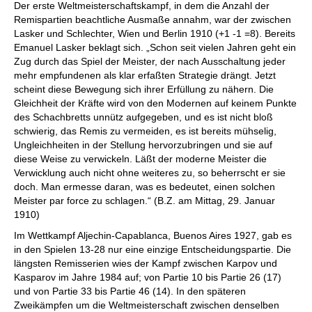
Der erste Weltmeisterschaftskampf, in dem die Anzahl der
Remispartien beachtliche Ausmaße annahm, war der zwischen
Lasker und Schlechter, Wien und Berlin 1910 (+1 -1 =8). Bereits
Emanuel Lasker beklagt sich. „Schon seit vielen Jahren geht ein
Zug durch das Spiel der Meister, der nach Ausschaltung jeder
mehr empfundenen als klar erfaßten Strategie drängt. Jetzt
scheint diese Bewegung sich ihrer Erfüllung zu nähern. Die
Gleichheit der Kräfte wird von den Modernen auf keinem Punkte
des Schachbretts unnütz aufgegeben, und es ist nicht bloß
schwierig, das Remis zu vermeiden, es ist bereits mühselig,
Ungleichheiten in der Stellung hervorzubringen und sie auf
diese Weise zu verwickeln. Läßt der moderne Meister die
Verwicklung auch nicht ohne weiteres zu, so beherrscht er sie
doch. Man ermesse daran, was es bedeutet, einen solchen
Meister par force zu schlagen.“ (B.Z. am Mittag, 29. Januar
1910)
Im Wettkampf Aljechin-Capablanca, Buenos Aires 1927, gab es
in den Spielen 13-28 nur eine einzige Entscheidungspartie. Die
längsten Remisserien wies der Kampf zwischen Karpov und
Kasparov im Jahre 1984 auf; von Partie 10 bis Partie 26 (17)
und von Partie 33 bis Partie 46 (14). In den späteren
Zweikämpfen um die Weltmeisterschaft zwischen denselben