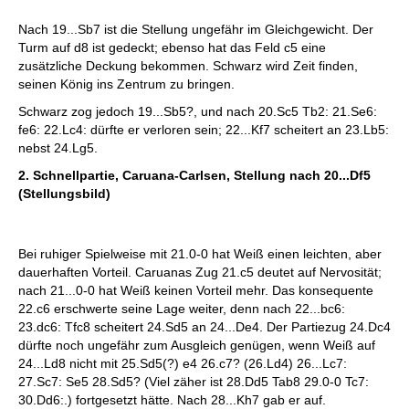
Nach 19...Sb7 ist die Stellung ungefähr im Gleichgewicht. Der
Turm auf d8 ist gedeckt; ebenso hat das Feld c5 eine
zusätzliche Deckung bekommen. Schwarz wird Zeit finden,
seinen König ins Zentrum zu bringen.
Schwarz zog jedoch 19...Sb5?, und nach 20.Sc5 Tb2: 21.Se6:
fe6: 22.Lc4: dürfte er verloren sein; 22...Kf7 scheitert an 23.Lb5:
nebst 24.Lg5.
2. Schnellpartie, Caruana-Carlsen, Stellung nach 20...Df5
(Stellungsbild)
Bei ruhiger Spielweise mit 21.0-0 hat Weiß einen leichten, aber
dauerhaften Vorteil. Caruanas Zug 21.c5 deutet auf Nervosität;
nach 21...0-0 hat Weiß keinen Vorteil mehr. Das konsequente
22.c6 erschwerte seine Lage weiter, denn nach 22...bc6:
23.dc6: Tfc8 scheitert 24.Sd5 an 24...De4. Der Partiezug 24.Dc4
dürfte noch ungefähr zum Ausgleich genügen, wenn Weiß auf
24...Ld8 nicht mit 25.Sd5(?) e4 26.c7? (26.Ld4) 26...Lc7:
27.Sc7: Se5 28.Sd5? (Viel zäher ist 28.Dd5 Tab8 29.0-0 Tc7:
30.Dd6:.) fortgesetzt hätte. Nach 28...Kh7 gab er auf.