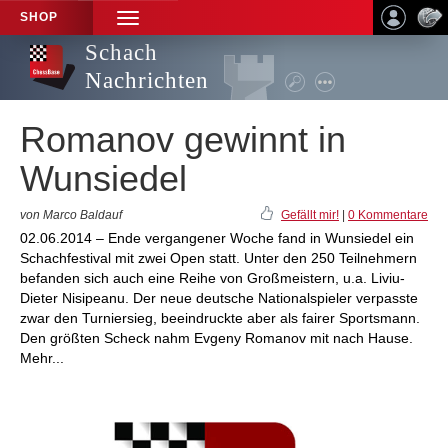
SHOP
TOGGLE
NAVIGATION
Schach
Nachrichten
Romanov gewinnt in
Wunsiedel
von Marco Baldauf
Gefällt mir!
|
0 Kommentare
02.06.2014 – Ende vergangener Woche fand in Wunsiedel ein
Schachfestival mit zwei Open statt. Unter den 250 Teilnehmern
befanden sich auch eine Reihe von Großmeistern, u.a. Liviu-
Dieter Nisipeanu. Der neue deutsche Nationalspieler verpasste
zwar den Turniersieg, beeindruckte aber als fairer Sportsmann.
Den größten Scheck nahm Evgeny Romanov mit nach Hause.
Mehr...