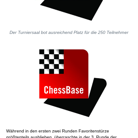
Der Turniersaal bot ausreichend Platz für die 250 Teilnehmer
Während in den ersten zwei Runden Favoritenstürze
größtenteils ausblieben, überraschte in der 3. Runde der