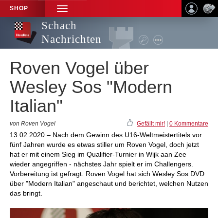
SHOP
TOGGLE
NAVIGATION
Schach
Nachrichten
Roven Vogel über
Wesley Sos "Modern
Italian"
von Roven Vogel
Gefällt mir!
|
0 Kommentare
13.02.2020 – Nach dem Gewinn des U16-Weltmeistertitels vor
fünf Jahren wurde es etwas stiller um Roven Vogel, doch jetzt
hat er mit einem Sieg im Qualifier-Turnier in Wijk aan Zee
wieder angegriffen - nächstes Jahr spielt er im Challengers.
Vorbereitung ist gefragt. Roven Vogel hat sich Wesley Sos DVD
über "Modern Italian" angeschaut und berichtet, welchen Nutzen
das bringt.