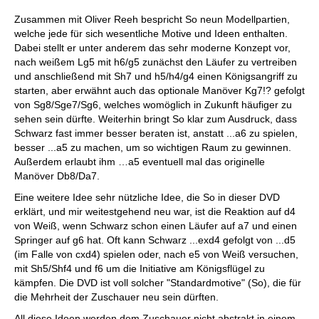
Zusammen mit Oliver Reeh bespricht So neun Modellpartien,
welche jede für sich wesentliche Motive und Ideen enthalten.
Dabei stellt er unter anderem das sehr moderne Konzept vor,
nach weißem Lg5 mit h6/g5 zunächst den Läufer zu vertreiben
und anschließend mit Sh7 und h5/h4/g4 einen Königsangriff zu
starten, aber erwähnt auch das optionale Manöver Kg7!? gefolgt
von Sg8/Sge7/Sg6, welches womöglich in Zukunft häufiger zu
sehen sein dürfte. Weiterhin bringt So klar zum Ausdruck, dass
Schwarz fast immer besser beraten ist, anstatt ...a6 zu spielen,
besser ...a5 zu machen, um so wichtigen Raum zu gewinnen.
Außerdem erlaubt ihm …a5 eventuell mal das originelle
Manöver Db8/Da7.
Eine weitere Idee sehr nützliche Idee, die So in dieser DVD
erklärt, und mir weitestgehend neu war, ist die Reaktion auf d4
von Weiß, wenn Schwarz schon einen Läufer auf a7 und einen
Springer auf g6 hat. Oft kann Schwarz ...exd4 gefolgt von ...d5
(im Falle von cxd4) spielen oder, nach e5 von Weiß versuchen,
mit Sh5/Shf4 und f6 um die Initiative am Königsflügel zu
kämpfen. Die DVD ist voll solcher "Standardmotive" (So), die für
die Mehrheit der Zuschauer neu sein dürften.
All diese Ideen werden dem Zuschauer nicht abstrakt in einem