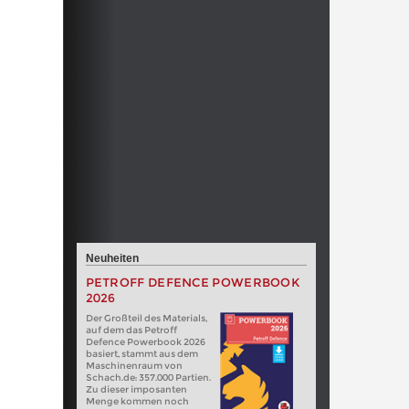
Neuheiten
PETROFF DEFENCE POWERBOOK
2026
Der Großteil des Materials,
auf dem das Petroff
Defence Powerbook 2026
basiert, stammt aus dem
Maschinenraum von
Schach.de: 357.000 Partien.
Zu dieser imposanten
Menge kommen noch