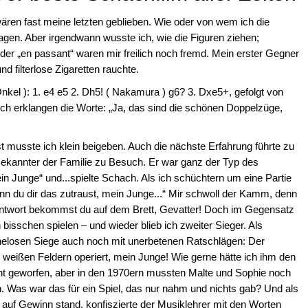
ren fast meine letzten geblieben. Wie oder von wem ich die
sagen. Aber irgendwann wusste ich, wie die Figuren ziehen;
oder „en passant“ waren mir freilich noch fremd. Mein erster Gegner
d filterlose Zigaretten rauchte.
Onkel ): 1. e4 e5 2. Dh5! ( Nakamura ) g6? 3. Dxe5+, gefolgt von
uch erklangen die Worte: „Ja, das sind die schönen Doppelzüge,
t musste ich klein beigeben. Auch die nächste Erfahrung führte zu
ekannter der Familie zu Besuch. Er war ganz der Typ des
in Junge“ und...spielte Schach. Als ich schüchtern um eine Partie
n du dir das zutraust, mein Junge...“ Mir schwoll der Kamm, denn
 Antwort bekommst du auf dem Brett, Gevatter! Doch im Gegensatz
bisschen spielen – und wieder blieb ich zweiter Sieger. Als
ühelosen Siege auch noch mit unerbetenen Ratschlägen: Der
en weißen Feldern operiert, mein Junge! Wie gerne hätte ich ihm den
t geworfen, aber in den 1970ern mussten Malte und Sophie noch
ln. Was war das für ein Spiel, das nur nahm und nichts gab? Und als
uf Gewinn stand, konfiszierte der Musiklehrer mit den Worten