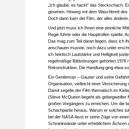
„Ich glaube, es hackt“ das Steckschach. E
gesehen. Hinweg mit dem Waschbrett des Te
Doch dann kam der Film, der alles änderte.
Und jetzt muss ich Ihnen eine peinliche Mi
Regie führte oder die Hauptrollen spielte.
Das mag zum Teil daran liegen, dass ich i
anschauen musste, noch dazu unter ersch
ich hektisch Lautstärke und Helligkeit just
regelmäßige Bildstörungen gehörten 1976
Rekonstruktion. Die Handlung ging etwa so
Ein Gentleman – Gauner und seine Gefährt
Organisation, vielleicht einer Versicherun
Damit segelte der Film thematisch im Kiel
(Steve McQueen begeht als gelangweilter Mi
großen Vorgängers zu erreichen. Um die bes
Schachpartie heraus. Warum er solches tu
bei der NASA lässt er seine Züge von ein
Schrankwände unter erheblichem Ächzen u