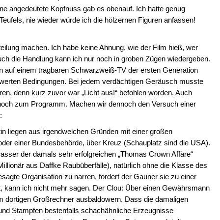
ine angedeutete Kopfnuss gab es obenauf. Ich hatte genug
ufels, nie wieder würde ich die hölzernen Figuren anfassen!
tteilung machen. Ich habe keine Ahnung, wie der Film hieß, wer
 Auch die Handlung kann ich nur noch in groben Zügen wiedergeben.
hn auf einem tragbaren Schwarzweiß-TV der ersten Generation
werten Bedingungen. Bei jedem verdächtigen Geräusch musste
ieren, denn kurz zuvor war „Licht aus!“ befohlen worden. Auch
 noch zum Programm. Machen wir dennoch den Versuch einer
:
in liegen aus irgendwelchen Gründen mit einer großen
g oder einer Bundesbehörde, über Kreuz (Schauplatz sind die USA).
wasser der damals sehr erfolgreichen „Thomas Crown Affäre“
llionär aus Daffke Raubüberfälle), natürlich ohne die Klasse des
agte Organisation zu narren, fordert der Gauner sie zu einer
t, kann ich nicht mehr sagen. Der Clou: Über einen Gewährsmann
em dortigen Großrechner ausbaldowern. Dass die damaligen
nd Stampfen bestenfalls schachähnliche Erzeugnisse