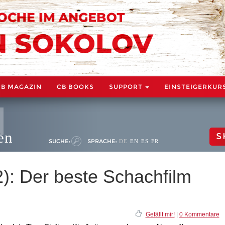
CB MAGAZIN
CB BOOKS
SUPPORT
EINSTEIGERKUR
en
S
SUCHE:
SPRACHE:
DE
EN
ES
FR
2): Der beste Schachfilm
Gefällt mir!
|
0 Kommentare