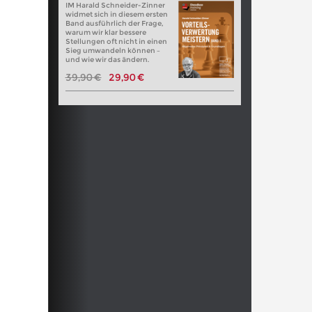
IM Harald Schneider-Zinner
widmet sich in diesem ersten
Band ausführlich der Frage,
warum wir klar bessere
Stellungen oft nicht in einen
Sieg umwandeln können –
und wie wir das ändern.
39,90 €
29,90 €