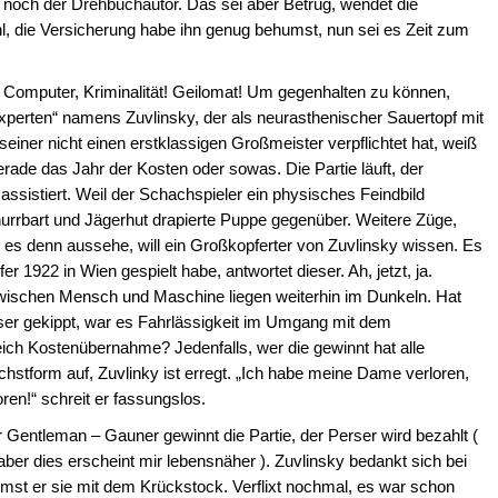
noch der Drehbuchautor. Das sei aber Betrug, wendet die
hl, die Versicherung habe ihn genug behumst, nun sei es Zeit zum
 Computer, Kriminalität! Geilomat! Um gegenhalten zu können,
xperten“ namens Zuvlinsky, der als neurasthenischer Sauertopf mit
iner nicht einen erstklassigen Großmeister verpflichtet hat, weiß
gerade das Jahr der Kosten oder sowas. Die Partie läuft, der
assistiert. Weil der Schachspieler ein physisches Feindbild
nurrbart und Jägerhut drapierte Puppe gegenüber. Weitere Züge,
e es denn aussehe, will ein Großkopferter von Zuvlinsky wissen. Es
er 1922 in Wien gespielt habe, antwortet dieser. Ah, jetzt, ja.
wischen Mensch und Maschine liegen weiterhin im Dunkeln. Hat
er gekippt, war es Fahrlässigkeit im Umgang mit dem
eich Kostenübernahme? Jedenfalls, wer die gewinnt hat alle
hstform auf, Zuvlinky ist erregt. „Ich habe meine Dame verloren,
en!“ schreit er fassungslos.
Gentleman – Gauner gewinnt die Partie, der Perser wird bezahlt (
aber dies erscheint mir lebensnäher ). Zuvlinsky bedankt sich bei
imst er sie mit dem Krückstock. Verflixt nochmal, es war schon