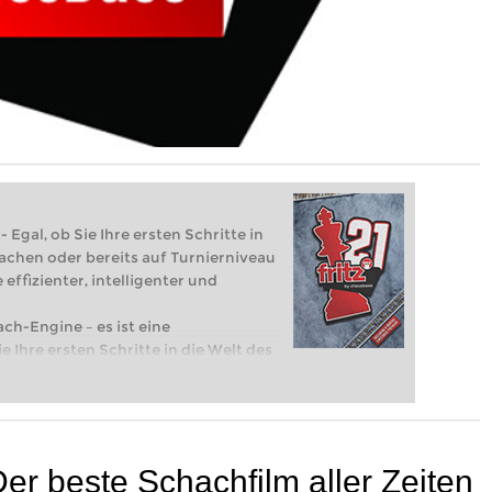
 Egal, ob Sie Ihre ersten Schritte in
achen oder bereits auf Turnierniveau
 effizienter, intelligenter und
ach-Engine – es ist eine
e Ihre ersten Schritte in die Welt des
eits auf Turnierniveau spielen: Mit
 intelligenter und individueller als je
Der beste Schachfilm aller Zeiten