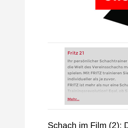
Fritz 21
Ihr persönlicher Schachtrainer -
die Welt des Vereinsschachs m
spielen: Mit FRITZ trainieren Sie
individueller als je zuvor.
FRITZ ist mehr als nur eine Sch
Trainingsrevolution! Egal, ob Si
Vereinsschachs machen oder ber
Mehr...
FRITZ trainieren Sie effizienter,
zuvor.
Schach im Film (2): 