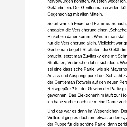
hervorwürgen konnten, wussten weder ich, 
Gefährtin ein. Der Gentlenman erwidert kü
Gegenschlag mit allen Mitteln.
Sofort war ich Feuer und Flamme. Schach,
engagiert die Versicherung einen „Schache
Hinkebein daher kommt. Warum man statt se
nur die Versicherung allein. Vielleicht war 
Gentleman begeht Straftaten, die Gefährtin 
braucht, setzt man Zuvlinsky eine mit Sch
Straftaten, Verbrechen lohnt sich doch. Wi
sei eine klassische Partie, wie sie Mayerhof
Anlass und Ausgangspunkt der Schlacht z
der Gentleman Rotwein auf den neuen Pers
Reisegepäck? Ist der Gewinn der Partie gl
gewonnen. Das Elektronenhirn läuft zur Höc
ich habe vorher noch nie meine Dame verlor
Und das war es dann im Wesentlichen. Der 
Vielleicht ging es doch um etwas anderes, 
der Puppe für die schöne Partie, dann zerb