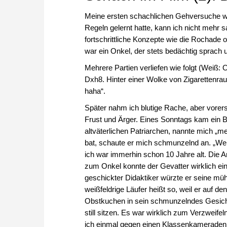
Meine ersten schachlichen Gehversuche wä
Regeln gelernt hatte, kann ich nicht mehr 
fortschrittliche Konzepte wie die Rochade 
war ein Onkel, der stets bedächtig sprach un
Mehrere Partien verliefen wie folgt (Weiß: 
Dxh8. Hinter einer Wolke von Zigarettenra
haha“.
Später nahm ich blutige Rache, aber vorers
Frust und Ärger. Eines Sonntags kam ein B
altväterlichen Patriarchen, nannte mich „me
bat, schaute er mich schmunzelnd an. „Wen
ich war immerhin schon 10 Jahre alt. Die
zum Onkel konnte der Gevatter wirklich ein 
geschickter Didaktiker würzte er seine m
weißfeldrige Läufer heißt so, weil er auf d
Obstkuchen in sein schmunzelndes Gesich
still sitzen. Es war wirklich zum Verzweife
ich einmal gegen einen Klassenkameraden a