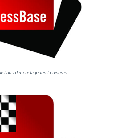
iel aus dem belagerten Leningrad