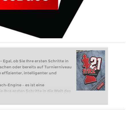
 Egal, ob Sie Ihre ersten Schritte in
achen oder bereits auf Turnierniveau
 effizienter, intelligenter und
ach-Engine – es ist eine
e Ihre ersten Schritte in die Welt des
eits auf Turnierniveau spielen: Mit
 intelligenter und individueller als je