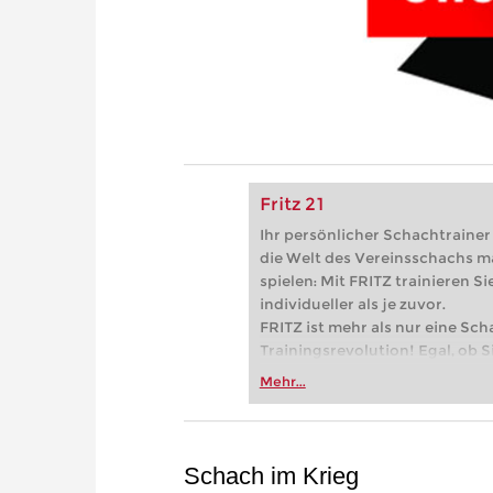
Fritz 21
Ihr persönlicher Schachtrainer -
die Welt des Vereinsschachs m
spielen: Mit FRITZ trainieren Sie
individueller als je zuvor.
FRITZ ist mehr als nur eine Sch
Trainingsrevolution! Egal, ob Si
Vereinsschachs machen oder ber
Mehr...
FRITZ trainieren Sie effizienter,
zuvor.
Schach im Krieg