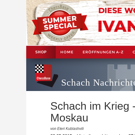
HOME
ERÖFFNUNGEN A-Z
SHOP
Schach Nachricht
Schach im Krieg -
Moskau
von Eteri Kublashvili