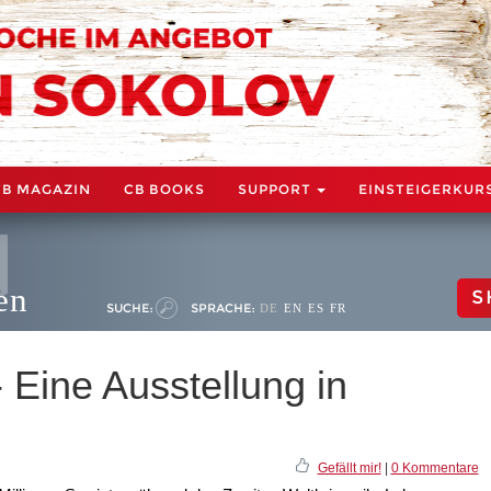
CB MAGAZIN
CB BOOKS
SUPPORT
EINSTEIGERKUR
en
S
SUCHE:
SPRACHE:
DE
EN
ES
FR
 Eine Ausstellung in
Gefällt mir!
|
0 Kommentare