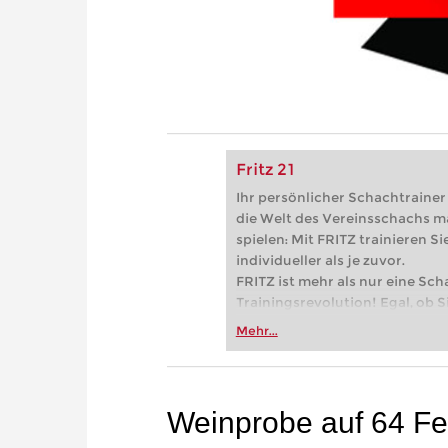
Fritz 21
Ihr persönlicher Schachtrainer -
die Welt des Vereinsschachs m
spielen: Mit FRITZ trainieren Sie
individueller als je zuvor.
FRITZ ist mehr als nur eine Sch
Trainingsrevolution! Egal, ob Si
Vereinsschachs machen oder ber
Mehr...
FRITZ trainieren Sie effizienter,
zuvor.
Weinprobe auf 64 Fe