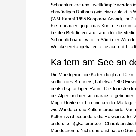
Schachturniere und –wettkämpfe werden in
ehrwürdigen Rathaus (wie etwa zuletzt in
(WM-Kampf 1995 Kasparov-Anand), im Zugab
Kosmonauten gegen das Kontrollzentrum auf 
bei den Beteiligten, aber auch für die Medi
Schachliebhaber wird im Südtiroler Weindorf
Weinkellerei abgehalten, eine auch nicht all
Kaltern am See an de
Die Marktgemeinde Kaltern liegt ca. 10 km
südlich des Brenners, hat etwa 7.900 Einw
deutschsprachigen Raum. Die Touristen k
der Alpen und der sich daraus ergebenden 
Möglichkeiten sich in und um der Marktg
wie Wanderer und Kulturinteressierte. Vor a
Kaltern wird besonders die Rotweinsorte „
anders sein) „Kalterersee“. Charakteristisc
Mandelaroma. Nicht umsonst hat die Gemei