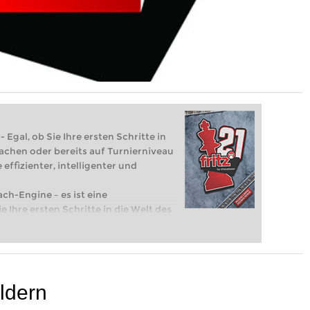
 Egal, ob Sie Ihre ersten Schritte in
achen oder bereits auf Turnierniveau
 effizienter, intelligenter und
ach-Engine – es ist eine
e Ihre ersten Schritte in die Welt des
eits auf Turnierniveau spielen: Mit
 intelligenter und individueller als je
ldern