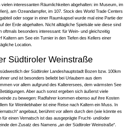
 vielen interessanten Räumlichkeiten abgehalten: im Museum, im
 Wien), am Ozeandampfer, im 107. Stock des World Trade Centers
teil oder sogar in einer Raumkapsel wurde mal eine Partie der
der Erde abgehalten. Nicht alltägliche Spielsäle wie diese sind
en oftmals besonders interessant: für Wein- und gleichzeitig
 Kaltern am See ein Turnier in den Tiefen des Kellers einer
tägliche Location.
r Südtiroler Weinstraße
 südwestlich der Südtiroler Landeshauptstadt Bozen bzw. 100km
ohner und ist besonders beliebt bei Urlaubern aus dem
ommen vor allem aufgrund des Kalterersees, dem wärmsten See
Betätigungen. Aber auch sonst ergeben sich äußerst viele
emeinde zu bewegen: Radfahrer kommen ebenso auf ihre Kosten
llem für Weinliebhaber ist eine Reise nach Kaltern ein Muss. In
Vernatsch“ angebaut, berühmt vor allem durch den (wie könnte es
h für einen Vernatsch ist das ausgeprägte Frucht- und/oder
nde den Zusatz des Namens „an der Südtiroler Weinstraße“.