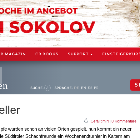
CB MAGAZIN
CB BOOKS
SUPPORT
EINSTEIGERKUR
en
S
SUCHE:
SPRACHE:
DE
EN
ES
FR
ller
Gefällt mir!
|
0 Kommentare
pfe wurden schon an vielen Orten gespielt, nun kommt ein neuer
 die Südtiroler Schachfreunde ein Wochenendturnier in Kaltern am