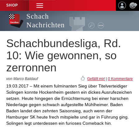
SHOP
TOGGLE
NAVIGATION
Schach
Nachrichten
Schachbundesliga, Rd.
10: Wie gewonnen, so
zerronnen
von Marco Baldauf
Gefällt mir!
|
0 Kommentare
19.03.2017 – Mit einem fulminanten Sieg über Titelverteidiger
Solingen konnte Hockenheim gestern ein dickes Ausrufezeichen
setzen. Heute hingegen die Ernüchternung bei einer harschen
Niederlage gegen schwach aufgestellte Mühlheimer. Baden
Baden landet den zehnten Saisonsieg, auch wenn der
Hamburger SK heute frech mitspielte und gar in Führung ging.
Solingen legt unterdessen ein furioses Comeback hin.