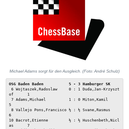
Michael Adams sorgt für den Ausgleich. (Foto: André Schulz)
OSG Baden Baden           5 - 3 Ham
 6 Wojtaszek,Radoslaw     0 : 1 Duda,Jan-Krzyszt
of      1

 7 Adams,Michael          1 : 0 Miton,Kamil             
5

 8 Vallejo Pons,Francisco ½ : ½ Svane,Rasmus            
6

10 Bacrot,Etienne         ½ : ½ Huschenbeth,Nicl
as      7
