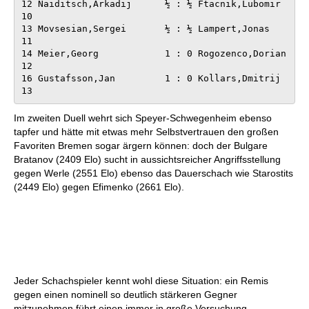
12 Naiditsch,Arkadij      ½ : ½ Ftacnik,Lubomir        
10

13 Movsesian,Sergei       ½ : ½ Lampert,Jonas          
11

14 Meier,Georg            1 : 0 Rogozenco,Dorian       
12

16 Gustafsson,Jan         1 : 0 Kollars,Dmitrij        
13
Im zweiten Duell wehrt sich Speyer-Schwegenheim ebenso
tapfer und hätte mit etwas mehr Selbstvertrauen den großen
Favoriten Bremen sogar ärgern können: doch der Bulgare
Bratanov (2409 Elo) sucht in aussichtsreicher Angriffsstellung
gegen Werle (2551 Elo) ebenso das Dauerschach wie Starostits
(2449 Elo) gegen Efimenko (2661 Elo).
Jeder Schachspieler kennt wohl diese Situation: ein Remis
gegen einen nominell so deutlich stärkeren Gegner
mitzunehmen führt einen immer in große Versuchung.