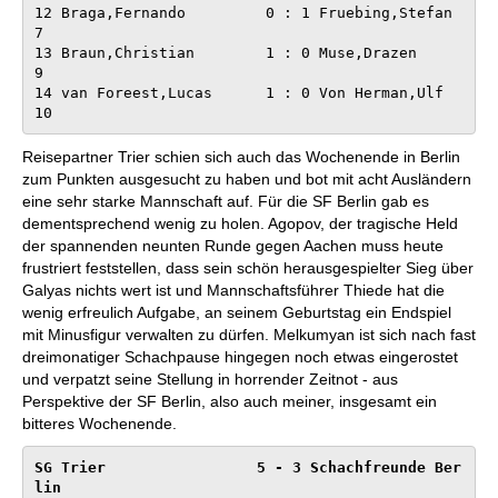
12 Braga,Fernando         0 : 1 Fruebing,Stefan         
7

13 Braun,Christian        1 : 0 Muse,Drazen             
9

14 van Foreest,Lucas      1 : 0 Von Herman,Ulf         
10
Reisepartner Trier schien sich auch das Wochenende in Berlin
zum Punkten ausgesucht zu haben und bot mit acht Ausländern
eine sehr starke Mannschaft auf. Für die SF Berlin gab es
dementsprechend wenig zu holen. Agopov, der tragische Held
der spannenden neunten Runde gegen Aachen muss heute
frustriert feststellen, dass sein schön herausgespielter Sieg über
Galyas nichts wert ist und Mannschaftsführer Thiede hat die
wenig erfreulich Aufgabe, an seinem Geburtstag ein Endspiel
mit Minusfigur verwalten zu dürfen. Melkumyan ist sich nach fast
dreimonatiger Schachpause hingegen noch etwas eingerostet
und verpatzt seine Stellung in horrender Zeitnot - aus
Perspektive der SF Berlin, also auch meiner, insgesamt ein
bitteres Wochenende.
SG Trier                 5 - 3 Schachfreunde Ber
lin     