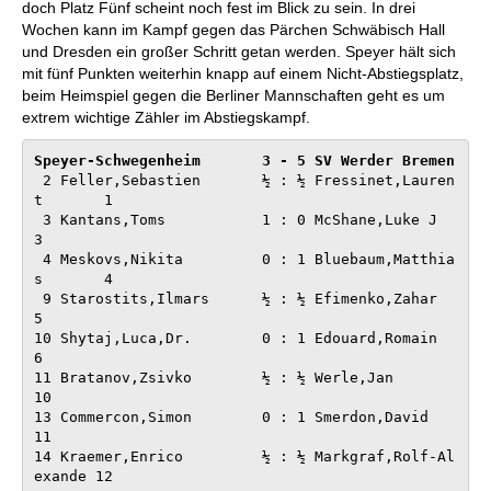
doch Platz Fünf scheint noch fest im Blick zu sein. In drei
Wochen kann im Kampf gegen das Pärchen Schwäbisch Hall
und Dresden ein großer Schritt getan werden. Speyer hält sich
mit fünf Punkten weiterhin knapp auf einem Nicht-Abstiegsplatz,
beim Heimspiel gegen die Berliner Mannschaften geht es um
extrem wichtige Zähler im Abstiegskampf.
Speyer-Schwegenheim       
 2 Feller,Sebastien       ½ : ½ Fressinet,Lauren
t       1

 3 Kantans,Toms           1 : 0 McShane,Luke J          
3

 4 Meskovs,Nikita         0 : 1 Bluebaum,Matthia
s       4

 9 Starostits,Ilmars      ½ : ½ Efimenko,Zahar          
5

10 Shytaj,Luca,Dr.        0 : 1 Edouard,Romain          
6

11 Bratanov,Zsivko        ½ : ½ Werle,Jan              
10

13 Commercon,Simon        0 : 1 Smerdon,David          
11

14 Kraemer,Enrico         ½ : ½ Markgraf,Rolf-Al
exande 12