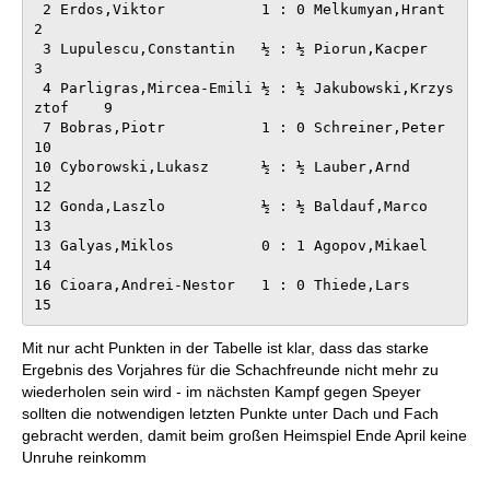
 2 Erdos,Viktor           1 : 0 Melkumyan,Hrant         
2

 3 Lupulescu,Constantin   ½ : ½ Piorun,Kacper           
3

 4 Parligras,Mircea-Emili ½ : ½ Jakubowski,Krzys
ztof    9

 7 Bobras,Piotr           1 : 0 Schreiner,Peter        
10

10 Cyborowski,Lukasz      ½ : ½ Lauber,Arnd            
12

12 Gonda,Laszlo           ½ : ½ Baldauf,Marco          
13

13 Galyas,Miklos          0 : 1 Agopov,Mikael          
14

16 Cioara,Andrei-Nestor   1 : 0 Thiede,Lars            
15
Mit nur acht Punkten in der Tabelle ist klar, dass das starke
Ergebnis des Vorjahres für die Schachfreunde nicht mehr zu
wiederholen sein wird - im nächsten Kampf gegen Speyer
sollten die notwendigen letzten Punkte unter Dach und Fach
gebracht werden, damit beim großen Heimspiel Ende April keine
Unruhe reinkomm