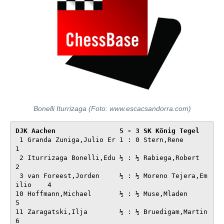
Bonelli Iturrizaga (Foto: www.escacsandorra.com)
DJK Aachen                5 - 3 
 1 Granda Zuniga,Julio Er 1 : 0 Stern,Rene              
1

 2 Iturrizaga Bonelli,Edu ½ : ½ Rabiega,Robert          
2

 3 van Foreest,Jorden     ½ : ½ Moreno Tejera,Em
ilio    4

10 Hoffmann,Michael       ½ : ½ Muse,Mladen             
5

11 Zaragatski,Ilja        ½ : ½ Bruedigam,Martin        
6
