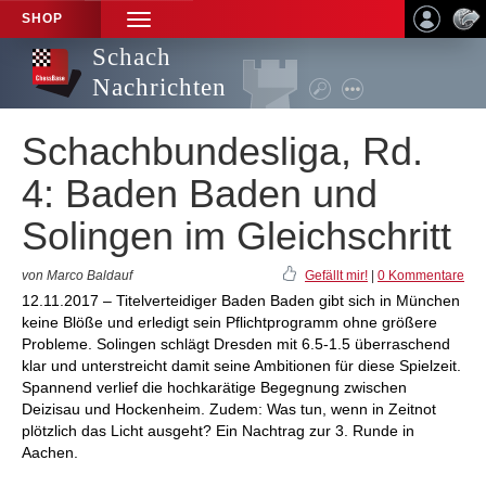
SHOP
TOGGLE
NAVIGATION
Schach
Nachrichten
Schachbundesliga, Rd.
4: Baden Baden und
Solingen im Gleichschritt
von Marco Baldauf
Gefällt mir!
|
0 Kommentare
12.11.2017 – Titelverteidiger Baden Baden gibt sich in München
keine Blöße und erledigt sein Pflichtprogramm ohne größere
Probleme. Solingen schlägt Dresden mit 6.5-1.5 überraschend
klar und unterstreicht damit seine Ambitionen für diese Spielzeit.
Spannend verlief die hochkarätige Begegnung zwischen
Deizisau und Hockenheim. Zudem: Was tun, wenn in Zeitnot
plötzlich das Licht ausgeht? Ein Nachtrag zur 3. Runde in
Aachen.