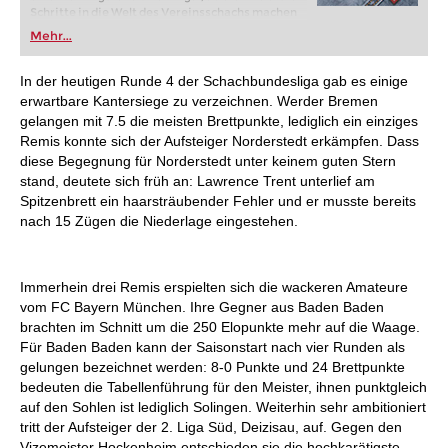
Schritte in die Welt des Vereinsschachs machen
oder bereits auf Turnierniveau spielen: Mit
Mehr...
FRITZ trainieren Sie effizienter, intelligenter und
individueller als je zuvor.
In der heutigen Runde 4 der Schachbundesliga gab es einige
erwartbare Kantersiege zu verzeichnen. Werder Bremen
gelangen mit 7.5 die meisten Brettpunkte, lediglich ein einziges
Remis konnte sich der Aufsteiger Norderstedt erkämpfen. Dass
diese Begegnung für Norderstedt unter keinem guten Stern
stand, deutete sich früh an: Lawrence Trent unterlief am
Spitzenbrett ein haarsträubender Fehler und er musste bereits
nach 15 Zügen die Niederlage eingestehen.
Immerhein drei Remis erspielten sich die wackeren Amateure
vom FC Bayern München. Ihre Gegner aus Baden Baden
brachten im Schnitt um die 250 Elopunkte mehr auf die Waage.
Für Baden Baden kann der Saisonstart nach vier Runden als
gelungen bezeichnet werden: 8-0 Punkte und 24 Brettpunkte
bedeuten die Tabellenführung für den Meister, ihnen punktgleich
auf den Sohlen ist lediglich Solingen. Weiterhin sehr ambitioniert
tritt der Aufsteiger der 2. Liga Süd, Deizisau, auf. Gegen den
Vizemeister Hockenheim entschieden sie die hochkarätigste