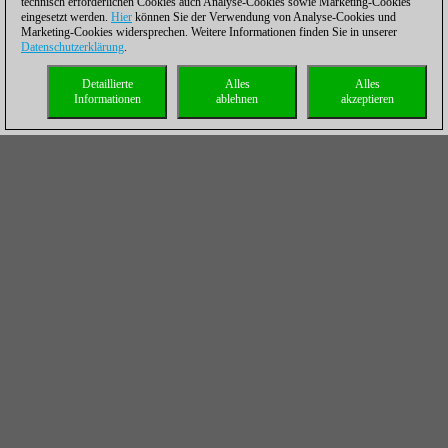
technisch erforderlichen Cookies auch Analyse-Cookies sowie Marketing-Cookies
eingesetzt werden.
Hier
können Sie der Verwendung von Analyse-Cookies und
Marketing-Cookies widersprechen. Weitere Informationen finden Sie in unserer
Datenschutzerklärung
.
Detaillierte
Alles
Alles
Informationen
ablehnen
akzeptieren