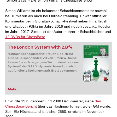
“Simon Says" - Die Simon Williams ChessBase Show"
Simon Williams ist ein bekannter Schachkommentator sowohl
bei Turnieren als auch bei Online-Streaming. Er war offizieller
Kommentar beim Gibraltar-Schach-Festival neben Irina Krush
und Elisabeth Pähtz im Jahre 2016 und neben Jovanka Houska
im Jahre 2017. Simon ist der Autor mehrerer Schachbücher und
12 DVDs für ChessBase
.
The London System with 2.Bf4
"Einfach aber aggressiv!" Freuen Sie sich auf
eine neue, spannende DVD von Simon Williams.
Lassen Sie sich zeigen, wie Sie mit dem Londoner
System (1.d4 d5 2.Lf4) dynamische und zugleich
gut fundierte Stellungen aufs Brett bekommen.
Mehr...
Er wurde 1979 geboren und 2008 Großmeister, siehe
den
ChessBase-Bericht
über das Hastings-Turnier, wo er GM wurde.
Sein Elo-Höchststand ist bisher 2550, erreicht im November
2009.