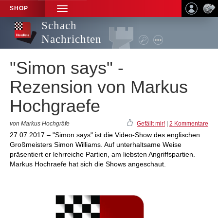
SHOP
TOGGLE
NAVIGATION
Schach
Nachrichten
"Simon says" -
Rezension von Markus
Hochgraefe
von Markus Hochgräfe
Gefällt mir!
|
2 Kommentare
27.07.2017 – "Simon says" ist die Video-Show des englischen
Großmeisters Simon Williams. Auf unterhaltsame Weise
präsentiert er lehrreiche Partien, am liebsten Angriffspartien.
Markus Hochraefe hat sich die Shows angeschaut.