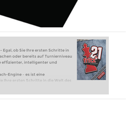
 Egal, ob Sie Ihre ersten Schritte in
achen oder bereits auf Turnierniveau
 effizienter, intelligenter und
ach-Engine – es ist eine
e Ihre ersten Schritte in die Welt des
eits auf Turnierniveau spielen: Mit
 intelligenter und individueller als je