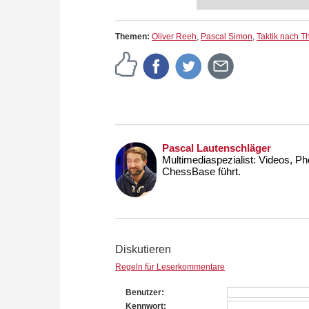
playchess.com/schach.d
Themen:
Oliver Reeh
,
Pascal Simon
,
Taktik nach 
Pascal Lautenschläger
Multimediaspezialist: Videos, P
ChessBase führt.
Diskutieren
Regeln für Leserkommentare
Benutzer
Kennwort