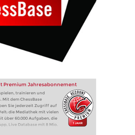
nt Premium Jahresabonnement
pielen, trainieren und
n. Mit dem ChessBase
 Sie jederzeit Zugriff auf
lt: die Mediathek mit vielen
it über 60.000 Aufgaben, die
pp, Live Database mit 8 Mio.
z, Let's Check,