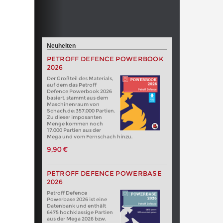
Neuheiten
PETROFF DEFENCE POWERBOOK
2026
Der Großteil des Materials,
auf dem das Petroff
Defence Powerbook 2026
basiert, stammt aus dem
Maschinenraum von
Schach.de: 357.000 Partien.
Zu dieser imposanten
Menge kommen noch
17.000 Partien aus der
Mega und vom Fernschach hinzu.
9,90 €
PETROFF DEFENCE POWERBASE
2026
Petroff Defence
Powerbase 2026 ist eine
Datenbank und enthält
6475 hochklassige Partien
aus der Mega 2026 bzw.