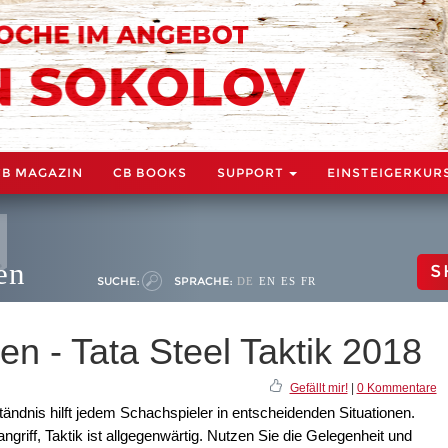
CB MAGAZIN
CB BOOKS
SUPPORT
EINSTEIGERKUR
en
S
SUCHE:
SPRACHE:
DE
EN
ES
FR
n - Tata Steel Taktik 2018
Gefällt mir!
|
0 Kommentare
ändnis hilft jedem Schachspieler in entscheidenden Situationen.
riff, Taktik ist allgegenwärtig. Nutzen Sie die Gelegenheit und