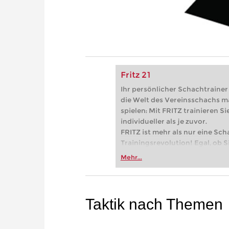
Fritz 21
Ihr persönlicher Schachtrainer -
die Welt des Vereinsschachs m
spielen: Mit FRITZ trainieren Sie
individueller als je zuvor.
FRITZ ist mehr als nur eine Sch
Trainingsrevolution! Egal, ob Si
Vereinsschachs machen oder ber
Mehr...
FRITZ trainieren Sie effizienter,
zuvor.
Taktik nach Themen