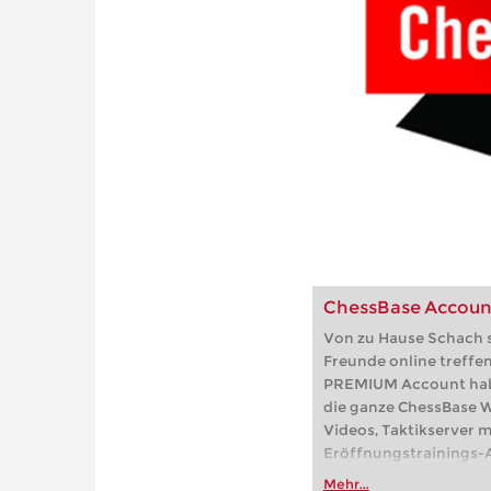
ChessBase Accou
Von zu Hause Schach s
Freunde online treffe
PREMIUM Account haben
die ganze ChessBase We
Videos, Taktikserver m
Eröffnungstrainings-A
Partien, der Online-Frit
Mehr...