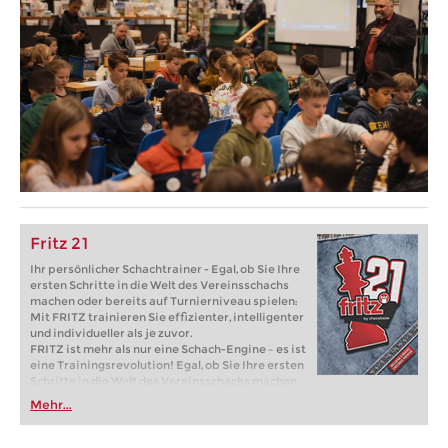
Fritz 21
Ihr persönlicher Schachtrainer - Egal, ob Sie Ihre
ersten Schritte in die Welt des Vereinsschachs
machen oder bereits auf Turnierniveau spielen:
Mit FRITZ trainieren Sie effizienter, intelligenter
und individueller als je zuvor.
FRITZ ist mehr als nur eine Schach-Engine – es ist
eine Trainingsrevolution! Egal, ob Sie Ihre ersten
Schritte in die Welt des Vereinsschachs machen
oder bereits auf Turnierniveau spielen: Mit
Mehr...
FRITZ trainieren Sie effizienter, intelligenter und
individueller als je zuvor.