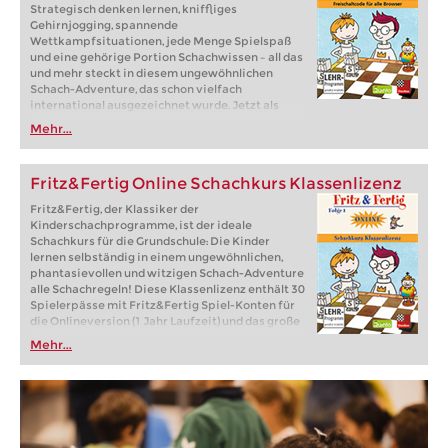
Strategisch denken lernen, kniffliges
Gehirnjogging, spannende
Wettkampfsituationen, jede Menge Spielspaß
und eine gehörige Portion Schachwissen – all das
und mehr steckt in diesem ungewöhnlichen
Schach-Adventure, das schon vielfach
international ausgezeichnet wurde. Jetzt als
Browserspiel für PC, iPad, Tablet u.s.w.
Mehr...
Fritz&Fertig Online Schachkurs Klassenlizenz
Fritz&Fertig, der Klassiker der
Kinderschachprogramme, ist der ideale
Schachkurs für die Grundschule: Die Kinder
lernen selbständig in einem ungewöhnlichen,
phantasievollen und witzigen Schach-Adventure
alle Schachregeln! Diese Klassenlizenz enthält 30
Spielerpässe mit Fritz&Fertig Spiel-Konten für
die Onlineversion (1 Jahr Laufzeit) und das große
Fritz&Fertig-Lehrer-Arbeitsbuch
Mehr...