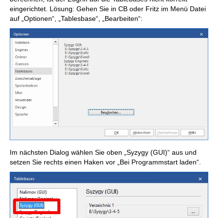
eingerichtet. Lösung: Gehen Sie in CB oder Fritz im Menü Datei
auf „Optionen“, „Tablesbase“, „Bearbeiten“:
Im nächsten Dialog wählen Sie oben „Syzygy (GUI)“ aus und
setzen Sie rechts einen Haken vor „Bei Programmstart laden“.