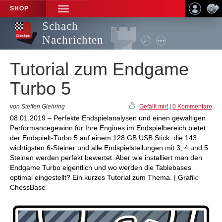
SHOP
TOGGLE
NAVIGATION
Schach
Nachrichten
Tutorial zum Endgame
Turbo 5
von Steffen Giehring
Gefällt mir!
|
0 Kommentare
08.01.2019 – Perfekte Endspielanalysen und einen gewaltigen
Performancegewinn für Ihre Engines im Endspielbereich bietet
der Endspielt-Turbo 5 auf einem 128 GB USB Stick: die 143
wichtigsten 6-Steiner und alle Endspielstellungen mit 3, 4 und 5
Steinen werden perfekt bewertet. Aber wie installiert man den
Endgame Turbo eigentlich und wo werden die Tablebases
optimal eingestellt? Ein kurzes Tutorial zum Thema. | Grafik:
ChessBase