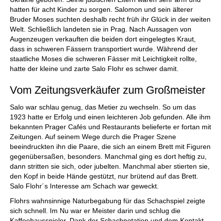
hatten für acht Kinder zu sorgen. Salomon und sein älterer
Bruder Moses suchten deshalb recht früh ihr Glück in der weiten
Welt. Schließlich landeten sie in Prag. Nach Aussagen von
Augenzeugen verkauften die beiden dort eingelegtes Kraut,
dass in schweren Fässern transportiert wurde. Während der
staatliche Moses die schweren Fässer mit Leichtigkeit rollte,
hatte der kleine und zarte Salo Flohr es schwer damit.
Vom Zeitungsverkäufer zum Großmeister
Salo war schlau genug, das Metier zu wechseln. So um das
1923 hatte er Erfolg und einen leichteren Job gefunden. Alle ihm
bekannten Prager Cafés und Restaurants belieferte er fortan mit
Zeitungen. Auf seinem Wege durch die Prager Szene
beeindruckten ihn die Paare, die sich an einem Brett mit Figuren
gegenübersaßen, besonders. Manchmal ging es dort heftig zu,
dann stritten sie sich, oder jubelten. Manchmal aber stierten sie,
den Kopf in beide Hände gestützt, nur brütend auf das Brett.
Salo Flohr´s Interesse am Schach war geweckt.
Flohrs wahnsinnige Naturbegabung für das Schachspiel zeigte
sich schnell. Im Nu war er Meister darin und schlug die
Kaffeehausspieler. Dank der Schachnotation und dem Kontakt