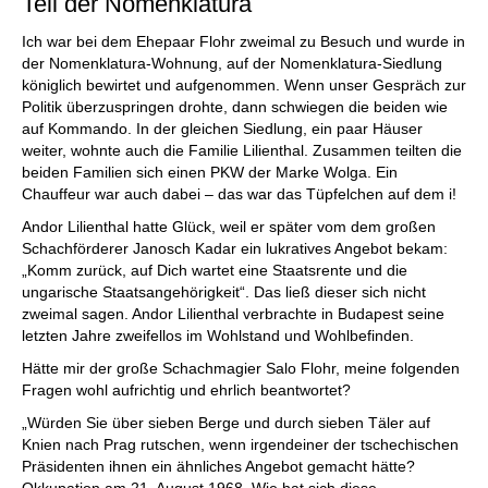
Teil der Nomenklatura
Ich war bei dem Ehepaar Flohr zweimal zu Besuch und wurde in
der Nomenklatura-Wohnung, auf der Nomenklatura-Siedlung
königlich bewirtet und aufgenommen. Wenn unser Gespräch zur
Politik überzuspringen drohte, dann schwiegen die beiden wie
auf Kommando. In der gleichen Siedlung, ein paar Häuser
weiter, wohnte auch die Familie Lilienthal. Zusammen teilten die
beiden Familien sich einen PKW der Marke Wolga. Ein
Chauffeur war auch dabei – das war das Tüpfelchen auf dem i!
Andor Lilienthal hatte Glück, weil er später vom dem großen
Schachförderer Janosch Kadar ein lukratives Angebot bekam:
„Komm zurück, auf Dich wartet eine Staatsrente und die
ungarische Staatsangehörigkeit“. Das ließ dieser sich nicht
zweimal sagen. Andor Lilienthal verbrachte in Budapest seine
letzten Jahre zweifellos im Wohlstand und Wohlbefinden.
Hätte mir der große Schachmagier Salo Flohr, meine folgenden
Fragen wohl aufrichtig und ehrlich beantwortet?
„Würden Sie über sieben Berge und durch sieben Täler auf
Knien nach Prag rutschen, wenn irgendeiner der tschechischen
Präsidenten ihnen ein ähnliches Angebot gemacht hätte?
Okkupation am 21. August 1968. Wie hat sich diese