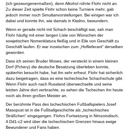
(ich gezwungenermaßen), denn Alkohol rührte Flohr nicht an.
Zu dieser Zeit spielte Flohr schon keine Turniere mehr, gab
jedoch immer noch Simultanvorstellungen. Bei einigen war ich
dabei und konnte ihn, wie damals in Kladno, bewundern.
Wenn er gerade nicht mit Schach beschäftigt war, sah man
Flohr häufig mit einer langen Liste von Wünschen der
sowjetischen Nomenklatura fleißig und in Eile von Geschäft zu
Geschäft laufen. Er war inzwischen zum „Hoflieferant“ derselben
geworden.
Dass ich seinen Bruder Moses, der versteckt in einem kleinen
Dorf (Pchery) die deutsche Besatzung überleben konnte,
späterhin besucht habe, hat ihn sehr erfreut. Flohr hat sicherlich
dazu beigetragen, dass es eine tschechische Schachschule gibt.
Wenn Flohr auch nach Russland überwechselte und seine
letzten Jahre dort verbrachte, so sehen die Tschechen ihn heute
noch als ihren großen Meister an.
Der berühmte Pass des tschechischen Fußballspielers Josef
Masopust ist in die Fußballgeschichte als „tschechisches
Sträßchen“ eingegangen. Flohrs Fortsetzung in Nimzoindisch,
4.Dd1-c2 wird über die tschechischen Grenzen hinaus ewige
Bewunderer und Fans haben.