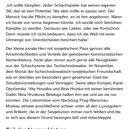
„Ich sollte kämpfen. Jeder Schachspieler hat seinen eigenen
Stil, das ist sein Potential. Nie aber sollte er passiv sein. Der
Mensch hat die Pflicht zu kämpfen, es ist ihm angeboren. Wenn
ich heute von vorne beginnen könnte, ich würde mich bemühen,
Kämpfer zu werden. Genauso wie Lasker, oder wie Kortschnoi.
Dann müsste ich nicht bedauern, dass ich die Welt mit einer
Unmenge von Unentschieden beschert habe“.
Der kleine joviale Herr mit sowjetischem Pass genoss alle
Annehmlichkeiten und Vorteile der gehobenen kommunistischen
Nomenklatura, hörte aber immer auch gerne alle Neuigkeiten
aus der Schachszene der Tschechoslowakei. Im November,
dem Monat der tschechoslowakisch-sowjetischen Freundschaft,
war er überdies ein besonders gern gesehener Gast bei
Simultanvorstellungen und Vorträgen. Seine alten Kumpel, Karel
Opočenský, Vita Houstka und Alois Hruska mit seiner berühmten
Gattin Nina Hruskova-Belskaja halfen ihm wie und wo sie nur
konnten. Die Lokomotive vom Nachtzug Prag-Warschau-
Moskau atmete anschließend schwer unter all den Luxusgütern
und Artikeln, die in der Sowjetunion immer noch fehlten und die
er sich aus diesem Grund besorgen ließ und mitschleppte.