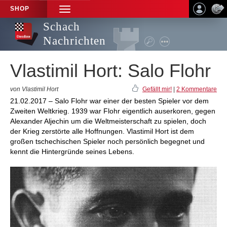
SHOP
TOGGLE
NAVIGATION
Schach
Nachrichten
Vlastimil Hort: Salo Flohr
von Vlastimil Hort
Gefällt mir!
|
2 Kommentare
21.02.2017 – Salo Flohr war einer der besten Spieler vor dem
Zweiten Weltkrieg. 1939 war Flohr eigentlich auserkoren, gegen
Alexander Aljechin um die Weltmeisterschaft zu spielen, doch
der Krieg zerstörte alle Hoffnungen. Vlastimil Hort ist dem
großen tschechischen Spieler noch persönlich begegnet und
kennt die Hintergründe seines Lebens.