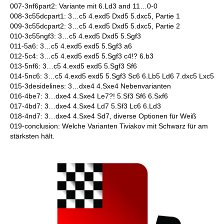
007-3nf6part2: Variante mit 6.Ld3 and 11…0-0
008-3c55dcpart1: 3…c5 4.exd5 Dxd5 5.dxc5, Partie 1
009-3c55dcpart2: 3…c5 4.exd5 Dxd5 5.dxc5, Partie 2
010-3c55ngf3: 3…c5 4.exd5 Dxd5 5.Sgf3
011-5a6: 3…c5 4.exd5 exd5 5.Sgf3 a6
012-5c4: 3…c5 4.exd5 exd5 5.Sgf3 c4!? 6.b3
013-5nf6: 3…c5 4.exd5 exd5 5.Sgf3 Sf6
014-5nc6: 3…c5 4.exd5 exd5 5.Sgf3 Sc6 6.Lb5 Ld6 7.dxc5 Lxc5
015-3desidelines: 3…dxe4 4.Sxe4 Nebenvarianten
016-4be7: 3…dxe4 4.Sxe4 Le7?! 5.Sf3 Sf6 6.Sxf6
017-4bd7: 3…dxe4 4.Sxe4 Ld7 5.Sf3 Lc6 6.Ld3
018-4nd7: 3…dxe4 4.Sxe4 Sd7, diverse Optionen für Weiß
019-conclusion: Welche Varianten Tiviakov mit Schwarz für am
stärksten hält.