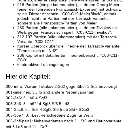
Sicht ab, aber er zeigt auch viele Alternativen für Schwarz.
218 Partien (einige kommentiert), in denen Georg Meier
(einer der führenden Französisch-Experten) mit Schwarz
spielt. Dieser Abschnitt, "C00-C19-MeierBlack", enthält
jedoch nicht nur Partien mit der Tarrasch-Variante,
sondern alle Französisch-Partien von Meier.
230 Partien (alle unkommentiert), in denen Tiviakov mit
Weiß gegen Französisch spielt: "C03-C11-Tiviakov".
312.107 Partien (alle unkommentiert) mit der Tarrasch-
Variante: "C03-C11".
Kurzer Überblick über die Theorie der Tarrasch-Variante:
"Französisch mit Nd2"
236 Kapitel mit detaillierter Theorieübersicht: "C03-C11-
ECO"
6 interaktive Trainingsfragen
Hier die Kapitel:
000-intro: Warum Tiviakov 3.Sd2 gegenüber 3.Sc3 bevorzugt
001-sidelines: 3…f5 and andere Nebenvarianten
002-3a6: 3…a6 4.Sgf3
003-3b6: 3…b6?! 4.Sgf3 Sf6 5.Ld3
004-3nc6: 3…Sc6 4.Sgf3 Sf6 5.e5 Sfd7 6.Sb3
005-3be7: 3…Le7, verschiedene Züge für Weiß
006-3nf6part1: Nebenvarianten nach 3…Sf6 und Hauptvariante
mit 6.Ld3 and 11…Dc7