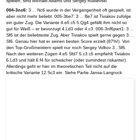
spielen, sind Michael Adams und Sergey Rublevski.
004-3nc6:
3 ... Nc6 wurde in der Vergangenheit oft gespielt, ist
aber nicht mehr beliebt. 005-3be7: 3 ... Be7 ist Tiviakov zufolge
ein guter Zug. Die Variante 4.e5 c5 5.Qg4 gefällt ihm nicht so
gut für Weiß – er bevorzugt 4.Ld3 oder 4.c3. 006-3nf6part1: 3 ...
Sf6 ist der beliebteste Zug. Aber Tiviakov spielt gerne gegen 3…
Sf6. Genau hier hat er seinen besten Score erzielt (87%!). Von
den Top-Großmeistern spielt nur noch Sergey Volkov 3...Sf6.
Nach den weiteren Zügen 4.e5 Sfd7 5.c3 c5 empfiehlt Tiviakov
6.Ld3 und hält 6.f4 für schwächer (oder zumindest riskanter).
Allerdings geht er hier im theoretischen Teil nicht auf die
kritische Variante 12.Sc3 ein. Siehe Partie Jansa-Langrock: