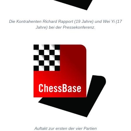
Die Kontrahenten Richard Rapport (19 Jahre) und Wei Yi (17
Jahre) bei der Pressekonferenz.
Auftakt zur ersten der vier Partien