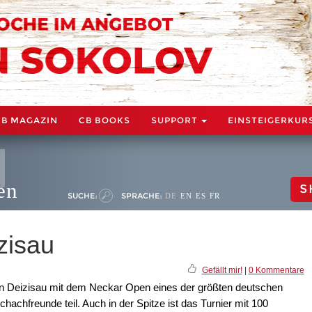
CB MAGAZIN
CB BOOKS
SUPPORT
EINSTEIGERKUR
en
S
SUCHE:
SPRACHE:
DE
EN
ES
FR
zisau
Gefällt mir!
|
0 Kommentare
n Deizisau mit dem Neckar Open eines der größten deutschen
hachfreunde teil. Auch in der Spitze ist das Turnier mit 100