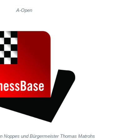
A-Open
ven Noppes und Bürgermeister Thomas Matrohs