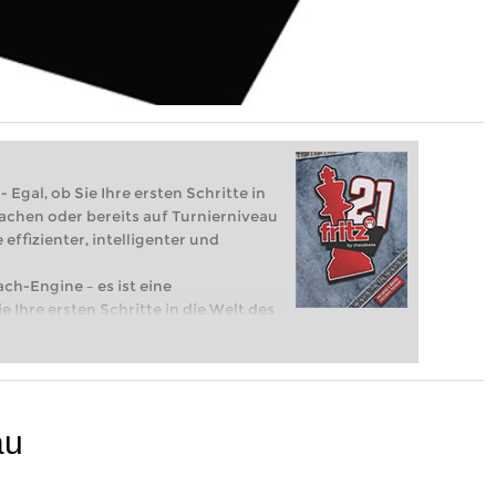
 Egal, ob Sie Ihre ersten Schritte in
achen oder bereits auf Turnierniveau
 effizienter, intelligenter und
ach-Engine – es ist eine
e Ihre ersten Schritte in die Welt des
eits auf Turnierniveau spielen: Mit
 intelligenter und individueller als je
au