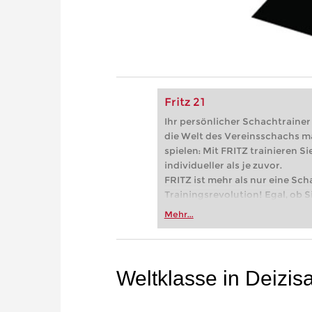
Fritz 21
Ihr persönlicher Schachtrainer -
die Welt des Vereinsschachs m
spielen: Mit FRITZ trainieren Sie
individueller als je zuvor.
FRITZ ist mehr als nur eine Sch
Trainingsrevolution! Egal, ob Si
Vereinsschachs machen oder ber
Mehr...
FRITZ trainieren Sie effizienter,
zuvor.
Weltklasse in Deizis