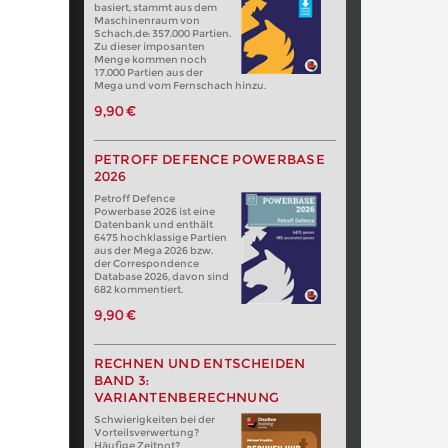
basiert, stammt aus dem
Maschinenraum von
Schach.de: 357.000 Partien.
Zu dieser imposanten
Menge kommen noch
17.000 Partien aus der
Mega und vom Fernschach hinzu.
9,90 €
PETROFF DEFENCE POWERBASE
2026
Petroff Defence
Powerbase 2026 ist eine
Datenbank und enthält
6475 hochklassige Partien
aus der Mega 2026 bzw.
der Correspondence
Database 2026, davon sind
682 kommentiert.
9,90 €
RECHNEN UND ENTSCHEIDEN
BAND 3:
VARIANTENBERECHNUNG
Schwierigkeiten bei der
Vorteilsverwertung?
Häufige Zeitnot?