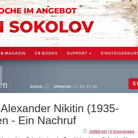
CB MAGAZIN
CB BOOKS
SUPPORT
EINSTEIGERKUR
en
S
SUCHE:
SPRACHE:
DE
EN
ES
FR
 Alexander Nikitin (1935-
en - Ein Nachruf
Gefällt mir!
|
0 Kommentare