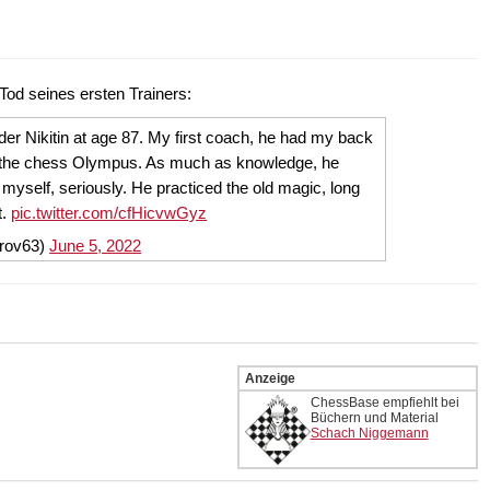
Tod seines ersten Trainers:
er Nikitin at age 87. My first coach, he had my back
p the chess Olympus. As much as knowledge, he
myself, seriously. He practiced the old magic, long
t.
pic.twitter.com/cfHicvwGyz
rov63)
June 5, 2022
Anzeige
ChessBase empfiehlt bei
Büchern und Material
Schach Niggemann