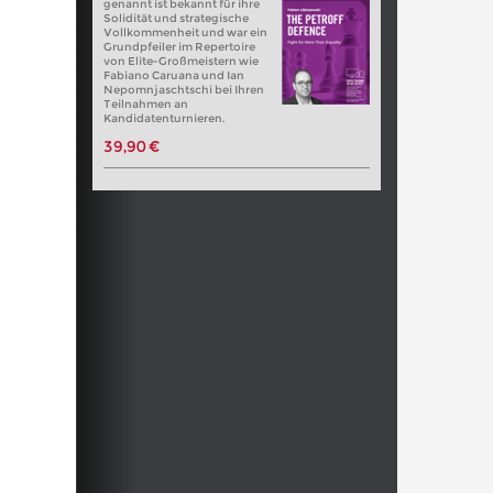
genannt ist bekannt für ihre
Solidität und strategische
Vollkommenheit und war ein
Grundpfeiler im Repertoire
von Elite-Großmeistern wie
Fabiano Caruana und Ian
Nepomnjaschtschi bei Ihren
Teilnahmen an
Kandidatenturnieren.
39,90 €