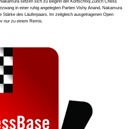
 Nakamura setzen sich zu Beginn der Kortschnoj Zürich Chess
bezwang in einer ruhig angelegten Partien Vishy Anand, Nakamura
ie Stärke des Läuferpaars. Im zeitgleich ausgetragenen Open
ov nur zu einem Remis.