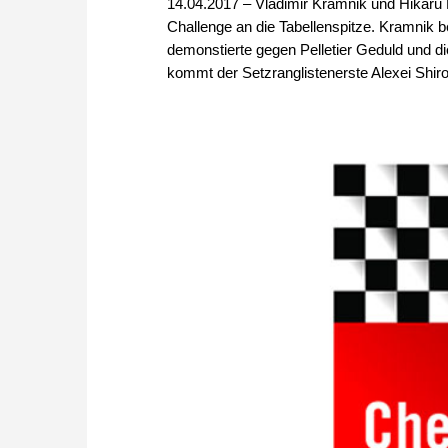
14.04.2017 – Vladimir Kramnik und Hikaru
Challenge an die Tabellenspitze. Kramnik 
demonstierte gegen Pelletier Geduld und d
kommt der Setzranglistenerste Alexei Shir