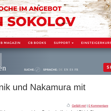
CB MAGAZIN
CB BOOKS
SUPPORT
EINSTEIGERKUR
en
S
SUCHE:
SPRACHE:
DE
EN
ES
FR
nik und Nakamura mit
Gefällt mir!
|
0 Kommentare