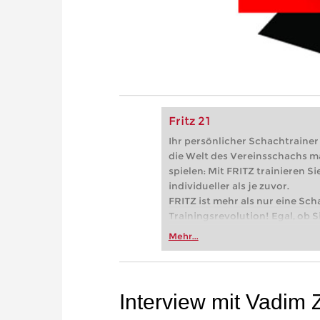
Fritz 21
Ihr persönlicher Schachtrainer -
die Welt des Vereinsschachs m
spielen: Mit FRITZ trainieren Sie
individueller als je zuvor.
FRITZ ist mehr als nur eine Sch
Trainingsrevolution! Egal, ob Si
Vereinsschachs machen oder ber
Mehr...
FRITZ trainieren Sie effizienter,
zuvor.
Interview mit Vadim 