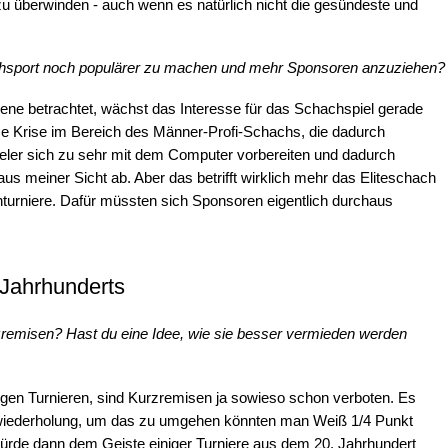
 zu überwinden - auch wenn es natürlich nicht die gesündeste und
chsport noch populärer zu machen und mehr Sponsoren anzuziehen?
ene betrachtet, wächst das Interesse für das Schachspiel gerade
se Krise im Bereich des Männer-Profi-Schachs, die dadurch
ieler sich zu sehr mit dem Computer vorbereiten und dadurch
us meiner Sicht ab. Aber das betrifft wirklich mehr das Eliteschach
turniere. Dafür müssten sich Sponsoren eigentlich durchaus
 Jahrhunderts
emisen? Hast du eine Idee, wie sie besser vermieden werden
igen Turnieren, sind Kurzremisen ja sowieso schon verboten. Es
wiederholung, um das zu umgehen könnten man Weiß 1/4 Punkt
rde dann dem Geiste einiger Turniere aus dem 20. Jahrhundert