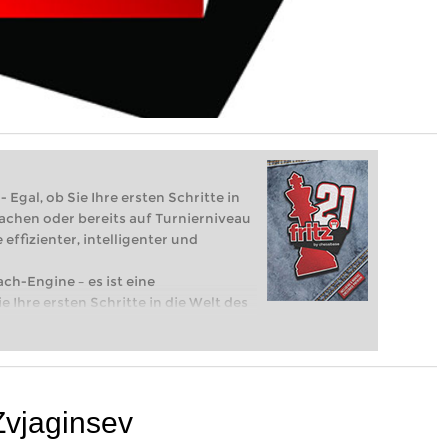
 Egal, ob Sie Ihre ersten Schritte in
achen oder bereits auf Turnierniveau
 effizienter, intelligenter und
ach-Engine – es ist eine
e Ihre ersten Schritte in die Welt des
eits auf Turnierniveau spielen: Mit
 intelligenter und individueller als je
Zvjaginsev