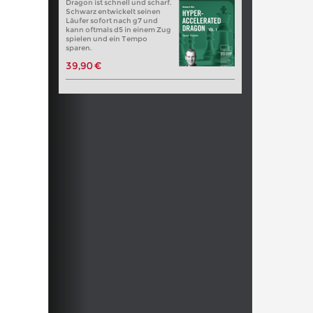
Dragon ist schnell und scharf.
Schwarz entwickelt seinen
Läufer sofort nach g7 und
kann oftmals d5 in einem Zug
spielen und ein Tempo
sparen.
39,90 €