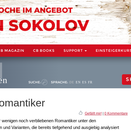
CB MAGAZIN
CB BOOKS
SUPPORT
EINSTEIGERKUR
en
S
SUCHE:
SPRACHE:
DE
EN
ES
FR
Romantiker
Gefällt mir!
|
0 Kommentare
er wenigen noch verbliebenen Romantiker unter den
 und Varianten, die bereits tiefgehend und ausgiebig analysiert