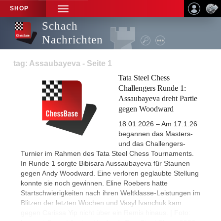
SHOP
TOGGLE
NAVIGATION
Schach
Nachrichten
tag: Assaubayeva - Seite 1
Tata Steel Chess
Challengers Runde 1:
Assaubayeva dreht Partie
gegen Woodward
18.01.2026 – Am 17.1.26
begannen das Masters-
und das Challengers-
Turnier im Rahmen des Tata Steel Chess Tournaments.
In Runde 1 sorgte Bibisara Aussaubayeva für Staunen
gegen Andy Woodward. Eine verloren geglaubte Stellung
konnte sie noch gewinnen. Eline Roebers hatte
Startschwierigkeiten nach ihren Weltklasse-Leistungen im
Blitzen der letzten Wochen und Vasyl Ivanchuk kam
gegen Carissa Yip nicht über ein Remis hinaus. | Foto: