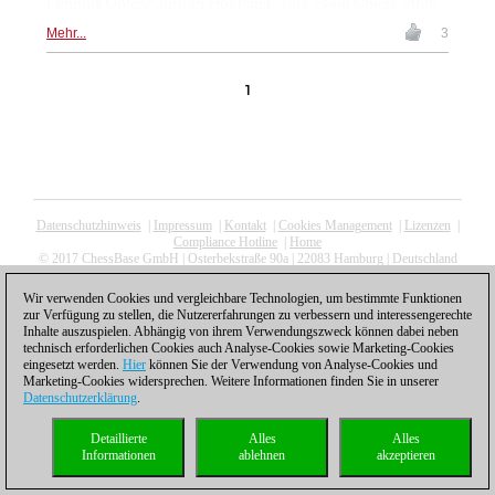
Lennart Ootes/ Jurrian Hoefsmit, Tata Steel Chess 2026
Mehr...
3
1
Datenschutzhinweis
|
Impressum
|
Kontakt
|
Cookies Management
|
Lizenzen
|
Compliance Hotline
|
Home
© 2017 ChessBase GmbH | Osterbekstraße 90a | 22083 Hamburg | Deutschland
coldest news
Wir verwenden Cookies und vergleichbare Technologien, um bestimmte Funktionen
zur Verfügung zu stellen, die Nutzererfahrungen zu verbessern und interessengerechte
Inhalte auszuspielen. Abhängig von ihrem Verwendungszweck können dabei neben
technisch erforderlichen Cookies auch Analyse-Cookies sowie Marketing-Cookies
eingesetzt werden.
Hier
können Sie der Verwendung von Analyse-Cookies und
Marketing-Cookies widersprechen. Weitere Informationen finden Sie in unserer
Datenschutzerklärung
.
Detaillierte
Alles
Alles
Informationen
ablehnen
akzeptieren