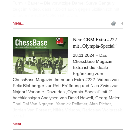
Turm + Bauer – Die vorwitzige Dame: Surya Ganguly
zeigt im Video, dass 4.Dxd4 auch gegen Sizilianisch mit
2...e6 eine echte Option ist! u.v.m.
Mehr...
4
Neu: CBM Extra #222
mit „Olympia-Special”
28.11.2024 – Das
ChessBase Magazin
Extra ist die ideale
Ergänzung zum
ChessBase Magazin. Im neuen Extra #222: Videos von
Felix Blohberger zur Reti-Eröffnung und Nico Zwirs zur
Najdorf-Variante. Dazu das „Olympia-Special“ mit 21
hochklassigen Analysen von David Howell, Georg Meier,
Thai Dai Van Nguyen, Yannick Pelletier, Alan Pichot,
Jorden Van Foreest, Nikita Vitiugov, Radoslaw Wojtaszek
u.v.a.!
Mehr...