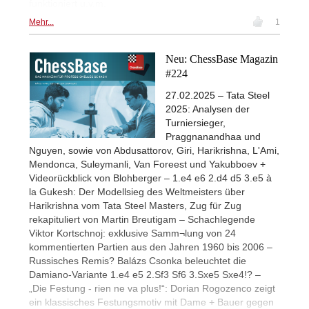
funktioniert u.v.m.
Mehr...
1
Neu: ChessBase Magazin
#224
27.02.2025 – Tata Steel
2025: Analysen der
Turniersieger,
Praggnanandhaa und
Nguyen, sowie von Abdusattorov, Giri, Harikrishna, L'Ami,
Mendonca, Suleymanli, Van Foreest und Yakubboev +
Videorückblick von Blohberger – 1.e4 e6 2.d4 d5 3.e5 à
la Gukesh: Der Modellsieg des Weltmeisters über
Harikrishna vom Tata Steel Masters, Zug für Zug
rekapituliert von Martin Breutigam – Schachlegende
Viktor Kortschnoj: exklusive Samm¬lung von 24
kommentierten Partien aus den Jahren 1960 bis 2006 –
Russisches Remis? Balázs Csonka beleuchtet die
Damiano-Variante 1.e4 e5 2.Sf3 Sf6 3.Sxe5 Sxe4!? –
„Die Festung - rien ne va plus!“: Dorian Rogozenco zeigt
ein klassisches Festungsmotiv mit Dame + Bauer gegen