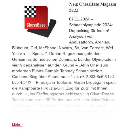
Neu: ChessBase Magazin
#222
07.11.2024 –
Schacholympiade 2024:
Doppelsieg für Indien!
Analysen von
Abdusattorov, Aronian,
Blübaum, Giri, McShane, Navara, So, Van Foreest, Wei
Yi u.v.a. – „Special“: Dorian Rogozenco geht dem
Geheimnis der indischen Dominanz bei der Olympiade in
vier Videoanalysen auf den Grund – „All in One“ zum
modernen Evans-Gambit: Tanmay Srinath seziert
Carlsens Sieg über Anand nach 1.e4 e5 2.Sf3 Sc6 3.Lc4
Lc5 4.b4!? – Firouzja in Topform: Martin Breutigam spielt
die Kampfparte Firouzja-Giri „Zug für Zug“ mit Ihnen
durch! – „Ins Eröffnungsgras gebissen“: In Oliver Reehs
Taktikkolumne mit 39 Partien und vier interaktive Videos
geht es um frühe Fiaskos! – „Action in der Spanisch-
Abtauschvariante“: Evgeny Postny beleuchtet 5.0–0 Lg4
6.h3 h5 7.d3 Df6 8.Sbd2 g5!? u.v.m.
Mehr...