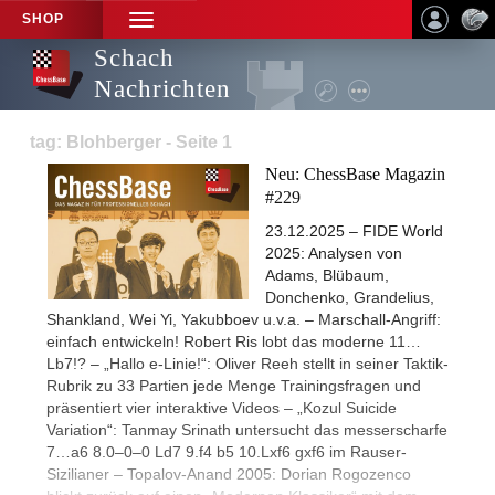
SHOP
TOGGLE
NAVIGATION
Schach
Nachrichten
tag: Blohberger - Seite 1
Neu: ChessBase Magazin
#229
23.12.2025 – FIDE World
2025: Analysen von
Adams, Blübaum,
Donchenko, Grandelius,
Shankland, Wei Yi, Yakubboev u.v.a. – Marschall-Angriff:
einfach entwickeln! Robert Ris lobt das moderne 11…
Lb7!? – „Hallo e-Linie!“: Oliver Reeh stellt in seiner Taktik-
Rubrik zu 33 Partien jede Menge Trainingsfragen und
präsentiert vier interaktive Videos – „Kozul Suicide
Variation“: Tanmay Srinath untersucht das messerscharfe
7…a6 8.0–0–0 Ld7 9.f4 b5 10.Lxf6 gxf6 im Rauser-
Sizilianer – Topalov-Anand 2005: Dorian Rogozenco