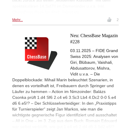
blickt zurück auf einen „Modernen Klassiker“ mit dem
spektakulären 14.Sxf7!! im Dameninder u.v.a. Inkl.
ChessBase Book für iPad, Tablet etc.
Mehr...
2
Neu: ChessBase Magazin
#228
03.11.2025 – FIDE Grand
Swiss 2025: Analysen von
Giri, Blübaum, Vaishali,
Abdusattorov, Mishra,
Vidit u.v.a. – Die
Doppelblockade: Mihail Marin beleuchtet Szenarien, in
denen es vorteilhaft ist, Freibauern durch Springer und
Läufer zu hemmen – Action im Nimzoinder: Balázs
Csonka prüft 1.d4 Sf6 2.c4 e6 3.Sc3 Lb4 4.Dc2 0-0 5.e4
d6 6.e5!? – Der Schlüsselverteidiger: In den „Praxistipps
für Turnierspieler“ zeigt Jan Markos, wie man die
wichtigste gegnerische Figur identifiziert und ausschaltet
– All in One – im 3. Zug aus dem Buch: Romain Edouard
war selbst verblüfft, wie gut 1.e4 e6 2.d4 d5 3.Sd2 e5!?