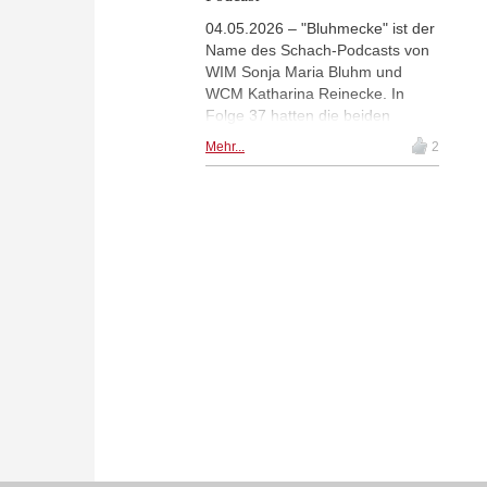
04.05.2026 – "Bluhmecke" ist der
Name des Schach-Podcasts von
WIM Sonja Maria Bluhm und
WCM Katharina Reinecke. In
Folge 37 hatten die beiden
Vincent Keymer zu Gast, der
Mehr...
2
entspannt und gut gelaunt über
seine Schachkarriere, sein Leben
als Schachprofi,
Trainingsmethoden und vieles
mehr plauderte, eine
Schachaufgabe lösen musste und
auch ungewöhnliche Fragen
souverän und humorvoll
beantwortete.