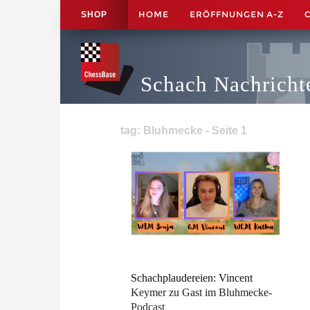
HOME
ERÖFFNUNGEN A-Z
SHOP
Schach Nachricht
tag: Bluhmecke - Seite 1
Schachplaudereien: Vincent
Keymer zu Gast im Bluhmecke-
Podcast