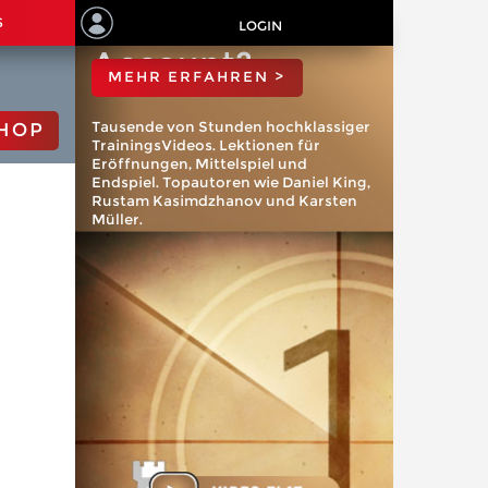
ChessBase
S
LOGIN
Account?
MEHR ERFAHREN >
Tausende von Stunden hochklassiger
HOP
TrainingsVideos. Lektionen für
Eröffnungen, Mittelspiel und
Endspiel. Topautoren wie Daniel King,
Rustam Kasimdzhanov und Karsten
Müller.