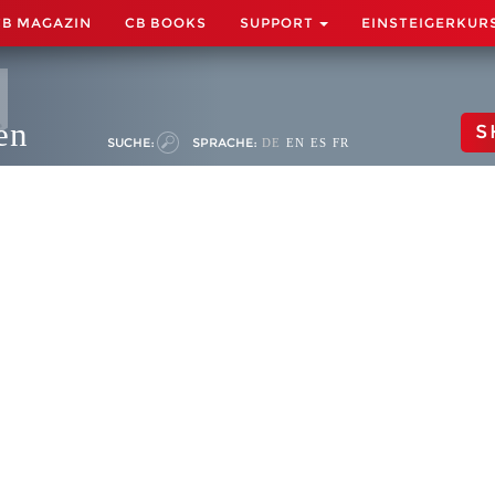
CB MAGAZIN
CB BOOKS
SUPPORT
EINSTEIGERKUR
en
S
SUCHE:
SPRACHE:
DE
EN
ES
FR