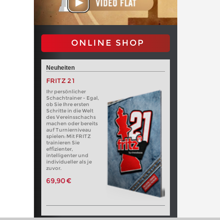
ONLINE SHOP
Neuheiten
FRITZ 21
Ihr persönlicher
Schachtrainer - Egal,
ob Sie Ihre ersten
Schritte in die Welt
des Vereinsschachs
machen oder bereits
auf Turnierniveau
spielen: Mit FRITZ
trainieren Sie
effizienter,
intelligenter und
individueller als je
zuvor.
69,90 €