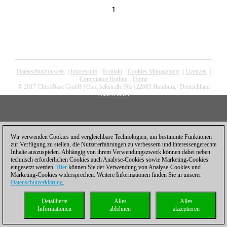
1
Datenschutzhinweis
|
Impressum
|
Kontakt
|
Cookies Management
|
Lizenzen
|
Compliance Hotline
|
Home
© 2017 ChessBase GmbH | Osterbekstraße 90a | 22083 Hamburg | Deutschland
coldest news
Wir verwenden Cookies und vergleichbare Technologien, um bestimmte Funktionen
zur Verfügung zu stellen, die Nutzererfahrungen zu verbessern und interessengerechte
Inhalte auszuspielen. Abhängig von ihrem Verwendungszweck können dabei neben
technisch erforderlichen Cookies auch Analyse-Cookies sowie Marketing-Cookies
eingesetzt werden.
Hier
können Sie der Verwendung von Analyse-Cookies und
Marketing-Cookies widersprechen. Weitere Informationen finden Sie in unserer
Datenschutzerklärung
.
Detaillierte
Alles
Alles
Informationen
ablehnen
akzeptieren