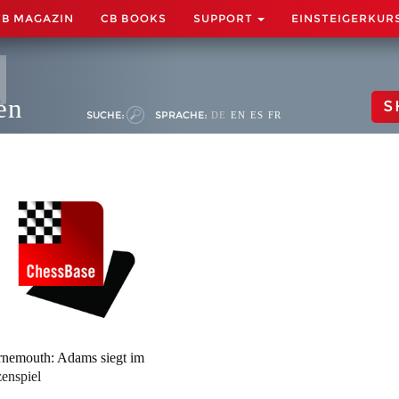
CB MAGAZIN
CB BOOKS
SUPPORT
EINSTEIGERKUR
en
S
SUCHE:
SPRACHE:
DE
EN
ES
FR
nemouth: Adams siegt im
zenspiel