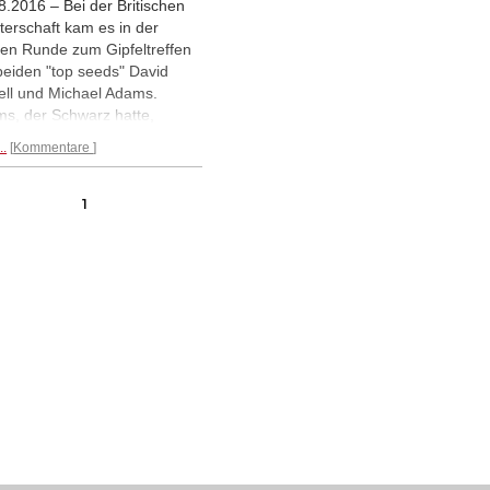
8.2016 – Bei der Britischen
terschaft kam es in der
ten Runde zum Gipfeltreffen
beiden "top seeds" David
ll und Michael Adams.
s, der Schwarz hatte,
raschte seinen Gegner in der
..
Kommentare
liner Verteidigung" mit einem
n Zug und errang nach einer
en Großkampfpartie den
1
 Alle Details gibt es in
ew Martins "Game of the
".
Mehr...