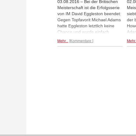
03.08.2016 – Bei der Britischen
02.0
Meisterschaft ist die Erfolgsserie
Meis
von IM David Eggleston beendet:
sieb
Gegen Topfavorit Michael Adams
der 
hatte Eggleston letztlich keine
Howe
Chance und wurde einfach
Adam
überspielt. Der Lohn für Adams:
über
Mehr...
Kommentare
Mehr.
die alleinige Tabellenführung.
"Ber
Heute steht Adams vor der
neue
nächsten Herausforderung:
wahr
Gawain Jones liegt in der Tabelle
Sieg.
nur einen halben Punkt zurück.
Andr
Mehr...
Day