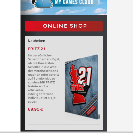
ONLINE SHOP
Neuheiten
FRITZ 21
Ihr persönlicher
Schachtrainer - Egal,
ob Sie Ihre ersten
Schritte in die Welt
des Vereinsschachs
machen oder bereits
auf Turnierniveau
spielen: Mit FRITZ
trainieren Sie
effizienter,
intelligenter und
individueller als je
zuvor.
69,90 €