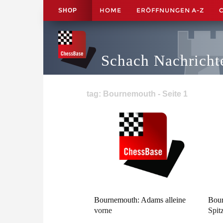
HOME
ERÖFFNUNGEN A-Z
SHOP
Schach Nachricht
tag: Bournemouth - Seite 1
Bournemouth: Adams alleine
Bour
vorne
Spit