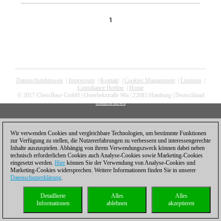
1
Datenschutzhinweis
|
Impressum
|
Kontakt
|
Cookies Management
|
Lizenzen
|
Compliance Hotline
|
Home
© 2017 ChessBase GmbH | Osterbekstraße 90a | 22083 Hamburg | Deutschland
coldest news
Wir verwenden Cookies und vergleichbare Technologien, um bestimmte Funktionen
zur Verfügung zu stellen, die Nutzererfahrungen zu verbessern und interessengerechte
Inhalte auszuspielen. Abhängig von ihrem Verwendungszweck können dabei neben
technisch erforderlichen Cookies auch Analyse-Cookies sowie Marketing-Cookies
eingesetzt werden.
Hier
können Sie der Verwendung von Analyse-Cookies und
Marketing-Cookies widersprechen. Weitere Informationen finden Sie in unserer
Datenschutzerklärung
.
Detaillierte
Alles
Alles
Informationen
ablehnen
akzeptieren