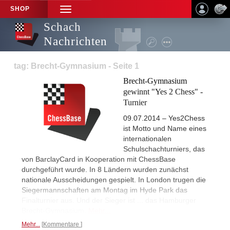
SHOP
TOGGLE
NAVIGATION
Schach
Nachrichten
tag: Brecht-Gymnasium - Seite 1
Brecht-Gymnasium
gewinnt "Yes 2 Chess" -
Turnier
09.07.2014 – Yes2Chess
ist Motto und Name eines
internationalen
Schulschachturniers, das
von BarclayCard in Kooperation mit ChessBase
durchgeführt wurde. In 8 Ländern wurden zunächst
nationale Ausscheidungen gespielt. In London trugen die
Siegermannschaften am Montag im Hyde Park das
Finalturnier aus. Und der Sieger ist ... das Hamburger
Brecht-Gymnasium.
Mehr...
Mehr...
Kommentare