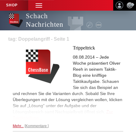
SHOP
TOGGLE
NAVIGATION
Schach
Nachrichten
tag: Doppelangriff - Seite 1
Trippeltrick
08.08.2014 – Jede
Woche präsentiert Oliver
Reeh in seinem Taktik-
Blog eine knifflige
Taktikaufgabe. Schauen
Sie sich das Beispiel an
und rechnen Sie die Varianten durch. Sobald Sie Ihre
Überlegungen mit der Lösung vergleichen wollen, klicken
Sie auf „Lösung“ unter der Aufgabe und der
Lösungsbereich samt Nachspielbrett öffnet sich.
Zur
Taktikstellung...
Mehr...
Kommentare