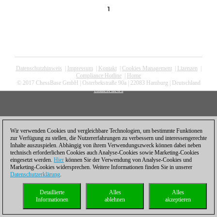
1
Datenschutzhinweis
|
Impressum
|
Kontakt
|
Cookies Management
|
Lizenzen
|
Compliance Hotline
|
Home
© 2017 ChessBase GmbH | Osterbekstraße 90a | 22083 Hamburg | Deutschland
coldest news
Wir verwenden Cookies und vergleichbare Technologien, um bestimmte Funktionen
zur Verfügung zu stellen, die Nutzererfahrungen zu verbessern und interessengerechte
Inhalte auszuspielen. Abhängig von ihrem Verwendungszweck können dabei neben
technisch erforderlichen Cookies auch Analyse-Cookies sowie Marketing-Cookies
eingesetzt werden.
Hier
können Sie der Verwendung von Analyse-Cookies und
Marketing-Cookies widersprechen. Weitere Informationen finden Sie in unserer
Datenschutzerklärung
.
Detaillierte
Alles
Alles
Informationen
ablehnen
akzeptieren