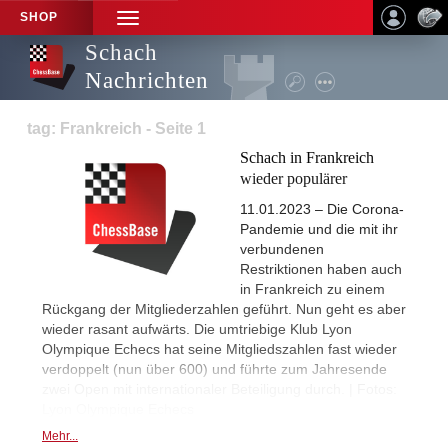
SHOP
TOGGLE
NAVIGATION
Schach
Nachrichten
tag: Frankreich - Seite 1
Schach in Frankreich
wieder populärer
11.01.2023 – Die Corona-
Pandemie und die mit ihr
verbundenen
Restriktionen haben auch
in Frankreich zu einem
Rückgang der Mitgliederzahlen geführt. Nun geht es aber
wieder rasant aufwärts. Die umtriebige Klub Lyon
Olympique Echecs hat seine Mitgliedszahlen fast wieder
verdoppelt (nun über 600) und führte zum Jahresende
zwei Open mit internationaler Beteiligung durch. | Fotos:
Lyon Olympique Echecs
Mehr...