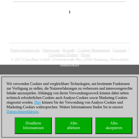
1
Datenschutzhinweis
|
Impressum
|
Kontakt
|
Cookies Management
|
Lizenzen
|
Compliance Hotline
|
Home
© 2017 ChessBase GmbH | Osterbekstraße 90a | 22083 Hamburg | Deutschland
coldest news
Wir verwenden Cookies und vergleichbare Technologien, um bestimmte Funktionen
zur Verfügung zu stellen, die Nutzererfahrungen zu verbessern und interessengerechte
Inhalte auszuspielen. Abhängig von ihrem Verwendungszweck können dabei neben
technisch erforderlichen Cookies auch Analyse-Cookies sowie Marketing-Cookies
eingesetzt werden.
Hier
können Sie der Verwendung von Analyse-Cookies und
Marketing-Cookies widersprechen. Weitere Informationen finden Sie in unserer
Datenschutzerklärung
.
Detaillierte
Alles
Alles
Informationen
ablehnen
akzeptieren